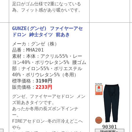
足口がゴム仕様で2重になっている
為、フィット感があり暖かいです。
GUNZE(グンゼ) ファイヤーアセ
ドロン 紳士タイツ 前あき
メーカ：グンゼ（株）
品番：MHA201
素材：本体：アクリル55%・レー
ヨン40%・ポリウレタン5% 腰ゴム
部：ナイロン55%・ポリエステル
40%・ポリウレタン5%（冬用）
標準価格：
3190円
販売価格：
2233円
グンゼ、ファイヤーアセドロン メン
ズ前あきタイツです。
あったか冬用の長ズボン下インナ
ー。
FIREアセドロン-冬の汗冷えどこへ
90301
やら