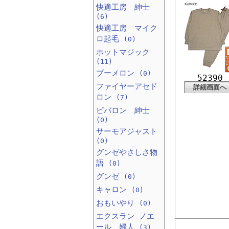
快適工房 紳士
(6)
快適工房 マイク
ロ起毛
(0)
ホットマジック
(11)
ブーメロン
(0)
52390
ファイヤーアセド
詳細画面へ
ロン
(7)
ピバロン 紳士
(0)
サーモアジャスト
(0)
グンゼやさしさ物
語
(0)
グンゼ
(0)
キャロン
(0)
おもいやり
(0)
エクスラン ノエ
ール 婦人
(3)