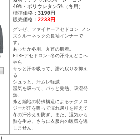
40%・ポリウレタン5%（冬用）
標準価格：
3190円
販売価格：
2233円
グンゼ、ファイヤーアセドロン メン
ズクルーネックの長袖インナーで
す。
あったか冬用、丸首の肌着。
FIREアセドロン-冬の汗冷えどこへ
やら
サッと汗を吸って、濡れ戻りを抑え
る
シュッと、汗ムレ軽減
湿気を吸って、パッと発熱、吸湿発
熱。
糸と編地の特殊構造によるテクノロ
ジーが汗を吸って濡れ戻りを抑えて
冬の汗冷えを防ぎ、また、湿気から
熱を生み、さらに衣服内の暖気を逃
しません。
頁）