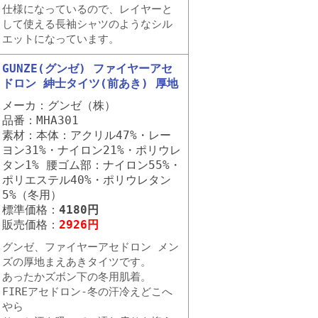
仕様になっているので、レイヤーと
して使える長袖シャツのようなシル
エットになっています。
GUNZE(グンゼ) ファイヤーアセ
ドロン 紳士タイツ(前あき) 厚地
メーカ：グンゼ（株）
品番：MHA301
素材：本体：アクリル47%・レー
ヨン31%・ナイロン21%・ポリウレ
タン1% 腰ゴム部：ナイロン55%・
ポリエステル40%・ポリウレタン
5%（冬用）
標準価格：
4180円
販売価格：
2926円
グンゼ、ファイヤーアセドロン メン
ズの厚地まえあきタイツです。
あったかズボン下の冬用肌着。
FIREアセドロン-冬の汗冷えどこへ
やら