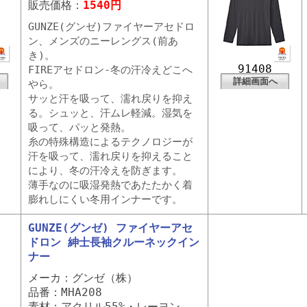
販売価格：
1540円
GUNZE(グンゼ)ファイヤーアセドロ
ン、メンズのニーレングス(前あ
き)。
91408
FIREアセドロン-冬の汗冷えどこへ
詳細画面へ
やら。
サッと汗を吸って、濡れ戻りを抑え
る。シュッと、汗ムレ軽減。湿気を
吸って、パッと発熱。
糸の特殊構造によるテクノロジーが
汗を吸って、濡れ戻りを抑えること
により、冬の汗冷えを防ぎます。
薄手なのに吸湿発熱であたたかく着
膨れしにくい冬用インナーです。
GUNZE(グンゼ) ファイヤーアセ
ドロン 紳士長袖クルーネックイン
ナー
メーカ：グンゼ（株）
品番：MHA208
素材：アクリル55%・レーヨン