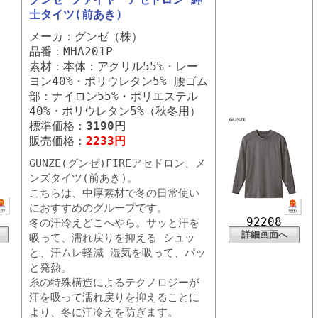
士タイツ(前あき)
メーカ：グンゼ（株）
品番：MHA201P
素材：本体：アクリル55%・レー
ヨン40%・ポリウレタン5% 腰ゴム
部：ナイロン55%・ポリエステル
40%・ポリウレタン5%（秋冬用）
標準価格：
3190円
販売価格：
2233円
GUNZE(グンゼ)FIREアセドロン、メ
ンズタイツ(前あき)。
こちらは、中厚素材で冬の日常使い
におすすめのグループです。
92208
冬の汗冷えどこへやら。サッと汗を
詳細画面へ
吸って、濡れ戻りを抑える シュッ
と、汗ムレ軽減 湿気を吸って、パッ
と発熱。
糸の特殊構造によるテクノロジーが
汗を吸って濡れ戻りを抑えることに
より、冬に汗冷えを防ぎます。