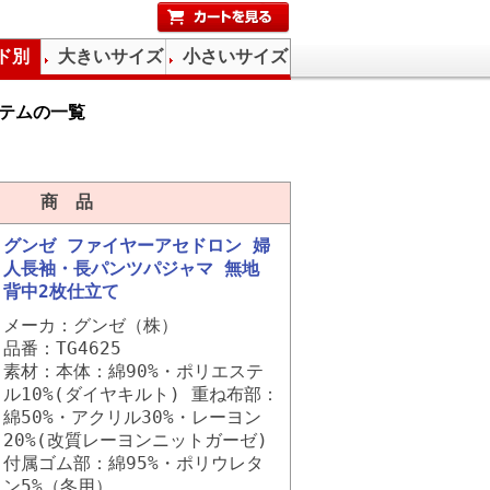
ド別
大きいサイズ
小さいサイズ
テムの一覧
商 品
グンゼ ファイヤーアセドロン 婦
人長袖・長パンツパジャマ 無地
背中2枚仕立て
メーカ：グンゼ（株）
品番：TG4625
素材：本体：綿90%・ポリエステ
ル10%(ダイヤキルト) 重ね布部：
綿50%・アクリル30%・レーヨン
20%(改質レーヨンニットガーゼ)
付属ゴム部：綿95%・ポリウレタ
ン5%（冬用）