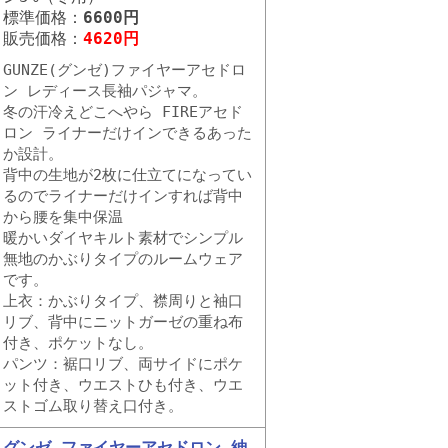
標準価格：
6600円
販売価格：
4620円
GUNZE(グンゼ)ファイヤーアセドロ
ン レディース長袖パジャマ。
冬の汗冷えどこへやら FIREアセド
ロン ライナーだけインできるあった
か設計。
背中の生地が2枚に仕立てになってい
るのでライナーだけインすれば背中
から腰を集中保温
暖かいダイヤキルト素材でシンプル
無地のかぶりタイプのルームウェア
です。
上衣：かぶりタイプ、襟周りと袖口
リブ、背中にニットガーゼの重ね布
付き、ポケットなし。
パンツ：裾口リブ、両サイドにポケ
ット付き、ウエストひも付き、ウエ
ストゴム取り替え口付き。
グンゼ ファイヤーアセドロン 紳