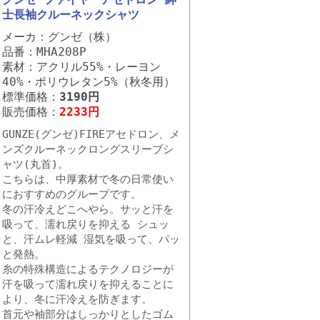
士長袖クルーネックシャツ
メーカ：グンゼ（株）
品番：MHA208P
素材：アクリル55%・レーヨン
40%・ポリウレタン5%（秋冬用）
標準価格：
3190円
販売価格：
2233円
GUNZE(グンゼ)FIREアセドロン、メ
ンズクルーネックロングスリーブシ
ャツ(丸首)。
こちらは、中厚素材で冬の日常使い
におすすめのグループです。
冬の汗冷えどこへやら。サッと汗を
吸って、濡れ戻りを抑える シュッ
と、汗ムレ軽減 湿気を吸って、パッ
と発熱。
糸の特殊構造によるテクノロジーが
汗を吸って濡れ戻りを抑えることに
より、冬に汗冷えを防ぎます。
首元や袖部分はしっかりとしたゴム