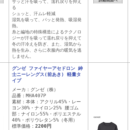
詳細画面へ
サッと汗を吸って、濡れ戻りを抑え
る
シュッと、汗ムレ軽減
湿気を吸って、パッと発熱、吸湿発
熱。
糸と編地の特殊構造によるテクノロ
ジーが汗を吸って濡れ戻りを抑えて
冬の汗冷えを防ぎ、また、湿気から
熱を生み、さらに衣服内の暖気を逃
しません。
グンゼ ファイヤーアセドロン 紳
士ニーレングス(前あき) 軽量タ
イプ
メーカ：グンゼ（株）
品番：MHA407P
素材：本体：アクリル45%・レー
ヨン30%・ナイロン25% 腰ゴム
部：ナイロン55%・ポリエステル
40%・ポリウレタン5%（冬用）
標準価格：
2200円