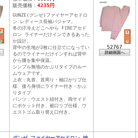
販売価格：
4235円
GUNZE(グンゼ)ファイヤーアセドロ
ン レディース長袖パジャマ。
冬の汗冷えどこへやら FIREアセド
ロン ライナーだけインできるあった
か設計。
52767
背中の生地が2枚に仕立てになってい
詳細画面へ
るのでライナーだけインすれば背中
から腰を集中保温。
シンプル無地のかぶりタイプのルー
ムウェアです。
上衣：丸首、首周り・袖口がリブ仕
様、後ろ身頃にライナー付き・かぶ
りタイプ
パンツ：ウエスト紐付き、両サイド
にポケット付き、裾口リブ仕様、ウ
エストゴム取り替え口付き。
グンゼ ファイヤーアセドロン 紳