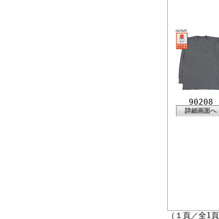
90208
詳細画面へ
（１頁／全1