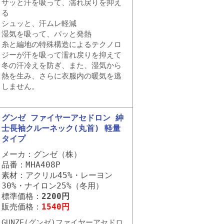
サッと汗を吸って、濡れ戻りを抑え
る
シュッと、汗ムレ軽減
湿気を吸って、パッと発熱
糸と編地の特殊構造によるテクノロ
ジーが汗を吸って濡れ戻りを抑えて
冬の汗冷えを防ぎ、また、湿気から
熱を生み、さらに衣服内の暖気を逃
しません。
グンゼ ファイヤーアセドロン 紳
士長袖クルーネック(丸首) 軽量
タイプ
メーカ：グンゼ（株）
品番：MHA408P
素材：アクリル45%・レーヨン
30%・ナイロン25%（冬用）
標準価格：
2200円
販売価格：
1540円
GUNZE(グンゼ)ファイヤーアセドロ