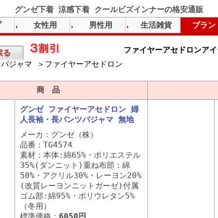
グンゼ下着 涼感下着 クールビズインナーの格安通販
プ
女性用
男性用
生活雑貨
ブラン
ファイヤーアセドロンアイ
戻る
パジャマ ＞ファイヤーアセドロン
）
商 品
グンゼ ファイヤーアセドロン 婦
人長袖・長パンツパジャマ 無地
メーカ：グンゼ（株）
品番：TG4574
素材：本体:綿65%・ポリエステル
35%(ダンニット)重ね布部：綿
50%・アクリル30%・レーヨン20%
(改質レーヨンニットガーゼ)付属
ゴム部:綿95%・ポリウレタン5%
（冬用）
標準価格：
6050円