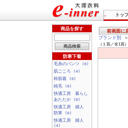
トッ
商品を探す
前画面に
ブランド別
＞
（１頁／全1頁
防寒下着
毛糸のパンツ
(0)
肌ごころ
(4)
粋肌着
(0)
純毛
(0)
快適工房 暮らし
あたたか
(0)
快適工房 婦人
防寒
(0)
快適工房 婦人
(4)