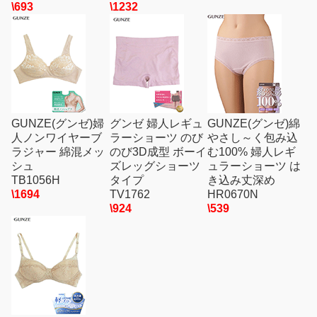
\693
\1232
GUNZE(グンゼ)婦
グンゼ 婦人レギュ
GUNZE(グンゼ)綿
人ノンワイヤーブ
ラーショーツ のび
やさし～く包み込
ラジャー 綿混メッ
のび3D成型 ボーイ
む100% 婦人レギ
シュ
ズレッグショーツ
ュラーショーツ は
TB1056H
タイプ
き込み丈深め
\1694
TV1762
HR0670N
\924
\539