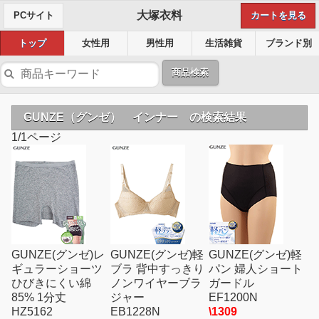
大塚衣料
PCサイト
カートを見る
トップ
女性用
男性用
生活雑貨
ブランド別
商品検索
GUNZE（グンゼ） インナー の検索結果
1/1ページ
GUNZE(グンゼ)レ
GUNZE(グンゼ)軽
GUNZE(グンゼ)軽
ギュラーショーツ
ブラ 背中すっきり
パン 婦人ショート
ひびきにくい綿
ノンワイヤーブラ
ガードル
85% 1分丈
ジャー
EF1200N
HZ5162
EB1228N
\1309