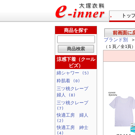
トッ
商品を探す
前画面に
ブランド別
＞
（１頁／全1頁
涼感下着（クール
ビズ）
綿シャワー
(5)
粋肌着
(0)
三ツ桃クレープ
婦人
(8)
三ツ桃クレープ
(7)
快適工房 婦人
(2)
快適工房 紳士
(4)