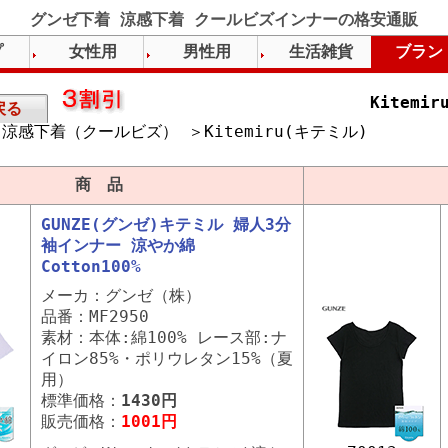
グンゼ下着 涼感下着 クールビズインナーの格安通販
プ
女性用
男性用
生活雑貨
ブラン
Kitem
戻る
涼感下着（クールビズ） ＞Kitemiru(キテミル)
）
商 品
GUNZE(グンゼ)キテミル 婦人3分
袖インナー 涼やか綿
Cotton100%
メーカ：グンゼ（株）
品番：MF2950
素材：本体:綿100% レース部:ナ
イロン85%・ポリウレタン15%（夏
用）
標準価格：
1430円
販売価格：
1001円