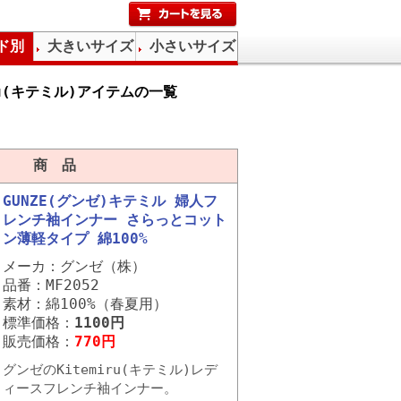
ド別
大きいサイズ
小さいサイズ
iru(キテミル)アイテムの一覧
商 品
GUNZE(グンゼ)キテミル 婦人フ
レンチ袖インナー さらっとコット
ン薄軽タイプ 綿100%
メーカ：グンゼ（株）
品番：MF2052
素材：綿100%（春夏用）
標準価格：
1100円
販売価格：
770円
グンゼのKitemiru(キテミル)レデ
ィースフレンチ袖インナー。