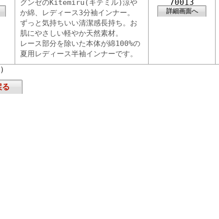
70013
グンゼのKitemiru(キテミル)涼や
詳細画面へ
か綿、レディース3分袖インナー。
ずっと気持ちいい清潔感長持ち。お
肌にやさしい軽やか天然素材。
レース部分を除いた本体が綿100%の
夏用レディース半袖インナーです。
頁）
戻る