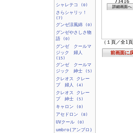
73416
シャレテコ
(0)
詳細画面へ
さらシャリッ！
(7)
グンゼ涼風綿
(0)
グンゼやさしさ物
語
(0)
（１頁／全1
グンゼ クールマ
ジック 婦人
前画面に
(15)
グンゼ クールマ
ジック 紳士
(5)
クレオス クレー
プ 婦人
(4)
クレオス クレー
プ 紳士
(5)
キャロン
(0)
アセドロン
(8)
UVクール
(0)
umbro(アンブロ)