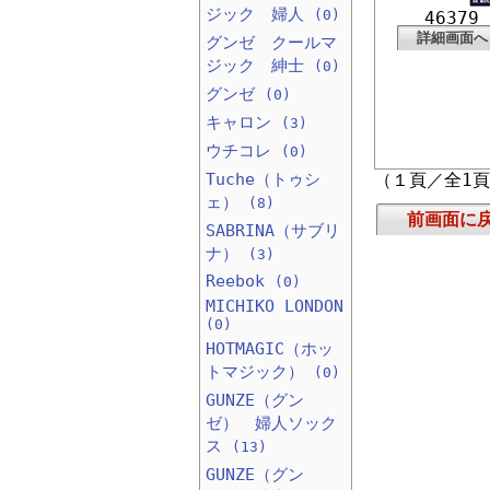
ジック 婦人
(0)
46379
詳細画面へ
グンゼ クールマ
ジック 紳士
(0)
グンゼ
(0)
キャロン
(3)
ウチコレ
(0)
Tuche（トゥシ
（１頁／全1
ェ）
(8)
前画面に
SABRINA（サブリ
ナ）
(3)
Reebok
(0)
MICHIKO LONDON
(0)
HOTMAGIC（ホッ
トマジック）
(0)
GUNZE（グン
ゼ） 婦人ソック
ス
(13)
GUNZE（グン