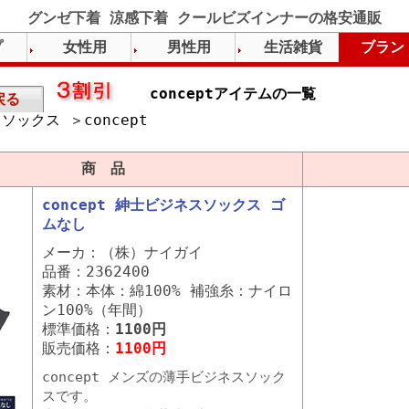
グンゼ下着 涼感下着 クールビズインナーの格安通販
プ
女性用
男性用
生活雑貨
ブラン
conceptアイテムの一覧
戻る
ソックス ＞concept
）
商 品
concept 紳士ビジネスソックス ゴ
ムなし
メーカ：（株）ナイガイ
品番：2362400
素材：本体：綿100% 補強糸：ナイロ
ン100%（年間）
標準価格：
1100円
販売価格：
1100円
concept メンズの薄手ビジネスソック
スです。