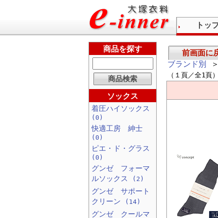
トッ
商品を探す
前画面に
ブランド別
＞
（１頁／全1頁
ソックス
着圧ハイソックス
(0)
快適工房 紳士
(0)
ピエ・ド・グラス
(0)
グンゼ フォーマ
ルソックス
(2)
グンゼ サポート
クリーン
(14)
グンゼ クールマ