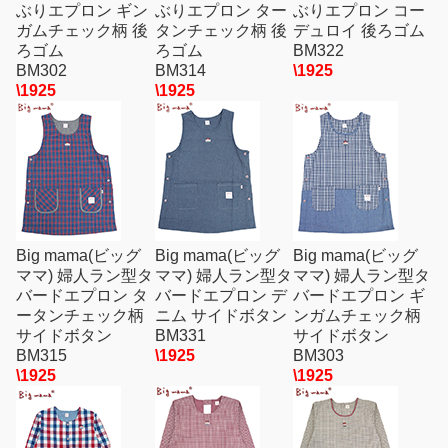
ぶりエプロン ギン
ぶりエプロン ター
ぶりエプロン コー
ガムチェック柄 後
タンチェック柄 後
デュロイ 後ろゴム
ろゴム
ろゴム
BM322
BM302
BM314
\1925
\1925
\1925
Big mama(ビッグ
Big mama(ビッグ
Big mama(ビッグ
ママ) 婦人ラン型タ
ママ) 婦人ラン型タ
ママ) 婦人ラン型タ
バードエプロン タ
バードエプロン デ
バードエプロン ギ
ータンチェック柄
ニム サイドボタン
ンガムチェック柄
サイドボタン
BM331
サイドボタン
BM315
\1925
BM303
\1925
\1925