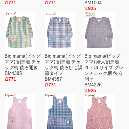
\1771
\1771
BM1004
\1925
Big mama(ビッグ
Big mama(ビッグ
Big mama(ビッグ
ママ) 割烹着 チェ
ママ) 割烹着 チェ
ママ) 婦人割烹着
ック柄 後ろ開き
ック柄 後ろひも調
2L～3Lサイズ グレ
BM4385
節タイプ
ンチェック柄 後ろ
\1771
BM4387
開き
\1771
BM4226
\1925