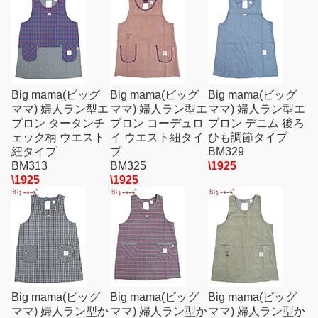
Big mama(ビッグ
Big mama(ビッグ
Big mama(ビッグ
ママ) 婦人ラン型エ
ママ) 婦人ラン型エ
ママ) 婦人ラン型エ
プロン タータンチ
プロン コーデュロ
プロン デニム 後ろ
ェック柄 ウエスト
イ ウエスト紐タイ
ひも調節タイプ
紐タイプ
プ
BM329
BM313
BM325
\1925
\1925
\1925
Big mama(ビッグ
Big mama(ビッグ
Big mama(ビッグ
ママ) 婦人ラン型か
ママ) 婦人ラン型か
ママ) 婦人ラン型か