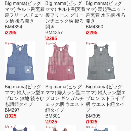
Big mama(ビッグ
Big mama(ビッグ
Big mama(ビッグ
ママ) キルト割烹着
ママ) キルト割烹着
ママ) 裏起毛ニット
裏フリース チェッ
裏フリース グリー
割烹着 水玉柄 後ろ
ク柄 後ろ開き
ンチェック柄 後ろ
開き
BM4354
開き
BM4360
\2295
BM4357
\2295
\2295
Big mama(ビッグ
Big mama(ビッグ
Big mama(ビッグ
ママ) 婦人ラン型エ
ママ) 婦人ラン型エ
ママ) 婦人ラン型エ
プロン 無地 後ろひ
プロン ギンガムチ
プロン ストライプ
も調節タイプ
ェック柄 ウエスト
柄 ウエスト紐タイ
BM297
紐タイプ
プ
\1925
BM301
BM305
\1925
\1925