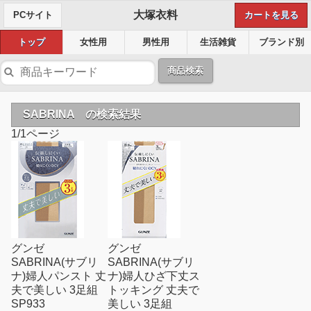
大塚衣料
PCサイト
カートを見る
トップ
女性用
男性用
生活雑貨
ブランド別
商品検索
SABRINA の検索結果
1/1ページ
グンゼ
グンゼ
SABRINA(サブリ
SABRINA(サブリ
ナ)婦人パンスト 丈
ナ)婦人ひざ下丈ス
夫で美しい 3足組
トッキング 丈夫で
SP933
美しい 3足組