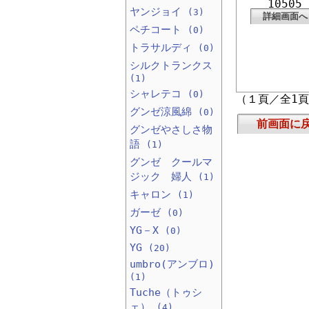
10505
ヤンジョイ
(3)
詳細画面へ
ペチコート
(0)
トラサルディ
(0)
シルクトランクス
(1)
シャレテコ
(0)
（１頁／全1
グンゼ涼風綿
(0)
前画面に
グンゼやさしさ物
語
(1)
グンゼ クールマ
ジック 婦人
(1)
キャロン
(1)
ガーゼ
(0)
YG－X
(0)
YG
(20)
umbro(アンブロ)
(1)
Tuche（トゥシ
ェ）
(4)