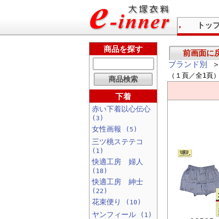
トッ
商品を探す
前画面に
ブランド別
＞
（１頁／全1頁
下着
赤い下着以心伝心
(3)
女性画報
(5)
三ツ桃ステテコ
(1)
快適工房 婦人
(18)
快適工房 紳士
(22)
花束便り
(10)
ヤンフィール
(1)