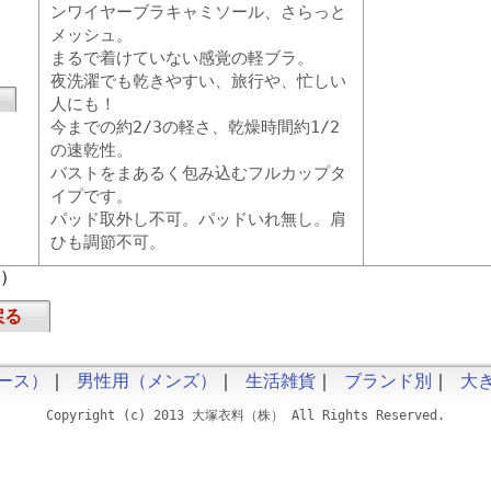
ンワイヤーブラキャミソール、さらっと
メッシュ。
まるで着けていない感覚の軽ブラ。
夜洗濯でも乾きやすい、旅行や、忙しい
人にも！
今までの約2/3の軽さ、乾燥時間約1/2
の速乾性。
バストをまあるく包み込むフルカップタ
イプです。
パッド取外し不可。パッドいれ無し。肩
ひも調節不可。
頁）
戻る
ース）
｜
男性用（メンズ）
｜
生活雑貨
｜
ブランド別
｜
大
Copyright (c) 2013 大塚衣料（株） All Rights Reserved.