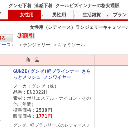
グンゼ下着 涼感下着 クールビズインナーの格安通販
プ
女性用
男性用
生活雑貨
ブラン
女性用（レディース）ランジェリーキャミソー
戻る
ィース）
＞ランジェリー ＞キャミソール
商 品
GUNZE(グンゼ)軽ブラインナー さら
っとメッシュ ノンワイヤー
メーカ：グンゼ（株）
品番：EN2022H
素材：ポリエステル・ナイロン・その
他（年間）
標準価格：
2530円
販売価格：
1771円
グンゼ、軽ブラシリーズのレディースノ