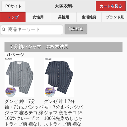
大塚衣料
PCサイト
カートを見る
トップ
女性用
男性用
生活雑貨
ブランド別
商品検索
７分袖パジャマ の検索結果
1/1ページ
グンゼ 紳士7分
グンゼ 紳士7分
袖・7分丈パンツパ
袖・7分丈パンツパ
ジャマ 寝るテコ 綿
ジャマ 寝るテコ 綿
100%クレープ ス
100%先染めしじら
トライプ柄 襟なし
ストライプ柄 襟な