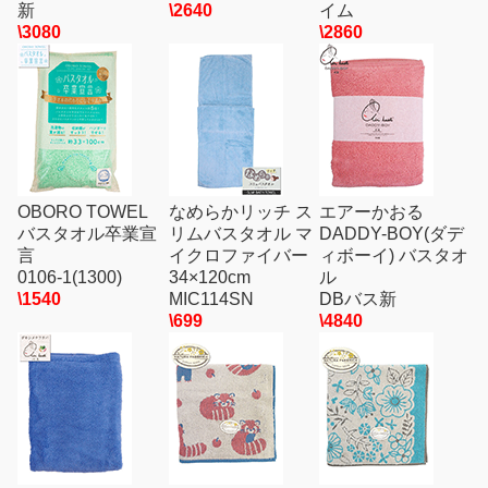
新
\2640
イム
\3080
\2860
OBORO TOWEL
なめらかリッチ ス
エアーかおる
バスタオル卒業宣
リムバスタオル マ
DADDY-BOY(ダデ
言
イクロファイバー
ィボーイ) バスタオ
0106-1(1300)
34×120cm
ル
\1540
MIC114SN
DBバス新
\699
\4840