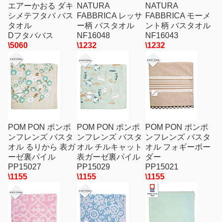
エアーかおる ダキ
NATURA
NATURA
シメテフタバ バス
FABBRICA レッサ
FABBRICA モーメ
タオル
ー柄 バスタオル
ント柄 バスタオル
Dフタババス
NF16048
NF16043
\5060
\1232
\1232
POM PON ポンポ
POM PON ポンポ
POM PON ポンポ
ンフレンズ バスタ
ンフレンズ バスタ
ンフレンズ バスタ
オル るりから 表ガ
オル チルキャット
オル フォギーボー
ーゼ裏パイル
表ガーゼ裏パイル
ダー
PP15027
PP15029
PP15021
\1155
\1155
\1155