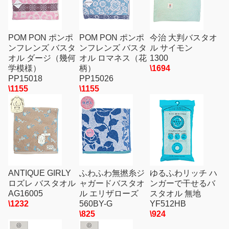
POM PON ポンポ
POM PON ポンポ
今治 大判バスタオ
ンフレンズ バスタ
ンフレンズ バスタ
ル サイモン
オル ダージ（幾何
オル ロマネス（花
1300
学模様）
柄）
\1694
PP15018
PP15026
\1155
\1155
ANTIQUE GIRLY
ふわふわ無撚糸ジ
ゆるふわリッチ ハ
ロズレ バスタオル
ャガードバスタオ
ンガーで干せるバ
AG16005
ル エリザローズ
スタオル 無地
\1232
560BY-G
YF512HB
\825
\924