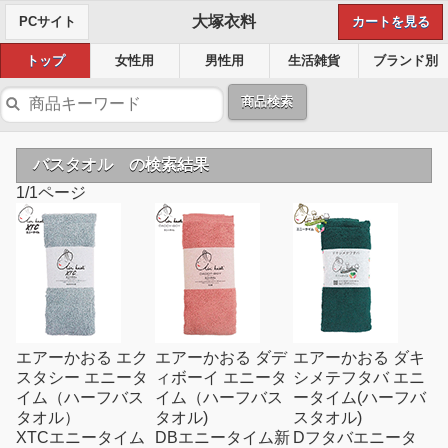
大塚衣料
PCサイト
カートを見る
トップ
女性用
男性用
生活雑貨
ブランド別
商品検索
バスタオル の検索結果
1/1ページ
エアーかおる エク
エアーかおる ダデ
エアーかおる ダキ
スタシー エニータ
ィボーイ エニータ
シメテフタバ エニ
イム（ハーフバス
イム（ハーフバス
ータイム(ハーフバ
タオル）
タオル)
スタオル)
XTCエニータイム
DBエニータイム新
Dフタバエニータ