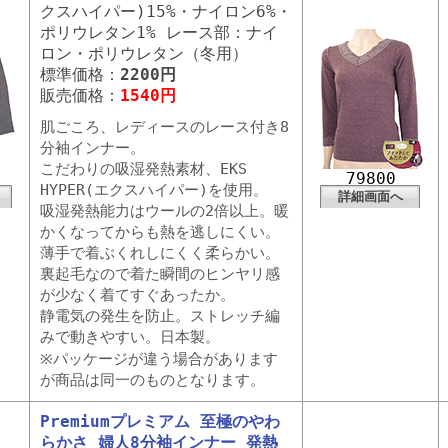
クスハイパー)15%・ナイロン6%・
ポリウレタン1% レース部：ナイ
ロン・ポリウレタン（冬用）
標準価格：
2200円
販売価格：
1540円
肌ごころ、レディースのレース付き8
分袖インナー。
こだわりの吸湿発熱素材、EKS
79800
HYPER(エクスハイパー)を使用。
詳細画面へ
吸湿発熱能力はウールの2倍以上。暖
かくなってからも熱を逃しにくい。
薄手で着ぶくれしにくく柔らかい。
裏起毛なので着た瞬間のヒンヤリ感
が少なく着てすぐあったか。
静電気の発生を防止。ストレッチ編
みで動きやすい。日本製。
※パッケージが違う場合があります
が商品は同一のものとなります。
Premiumプレミアム 至極のやわ
らかさ 婦人8分袖インナー 発熱