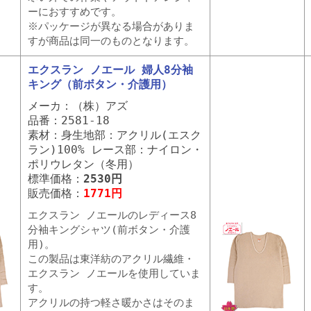
ーにおすすめです。
※パッケージが異なる場合がありま
すが商品は同一のものとなります。
エクスラン ノエール 婦人8分袖
キング（前ボタン・介護用）
メーカ：（株）アズ
品番：2581-18
素材：身生地部：アクリル(エスク
ラン)100% レース部：ナイロン・
ポリウレタン（冬用）
標準価格：
2530円
販売価格：
1771円
エクスラン ノエールのレディース8
分袖キングシャツ(前ボタン・介護
用)。
この製品は東洋紡のアクリル繊維・
エクスラン ノエールを使用していま
す。
アクリルの持つ軽さ暖かさはそのま