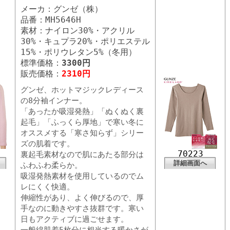
メーカ：グンゼ（株）
品番：MH5646H
素材：ナイロン30%・アクリル
30%・キュプラ20%・ポリエステル
15%・ポリウレタン5%（冬用）
標準価格：
3300円
販売価格：
2310円
グンゼ、ホットマジックレディース
の8分袖インナー。
「あったか吸湿発熱」「ぬくぬく裏
起毛」「ふっくら厚地」で寒い冬に
オススメする「寒さ知らず」シリー
ズの肌着です。
70223
裏起毛素材なので肌にあたる部分は
詳細画面へ
ふわふわ柔らか。
吸湿発熱素材を使用しているのでム
レにくく快適。
伸縮性があり、よく伸びるので、厚
手なのに動きやすさ抜群です。寒い
日もアクティブに過ごせます。