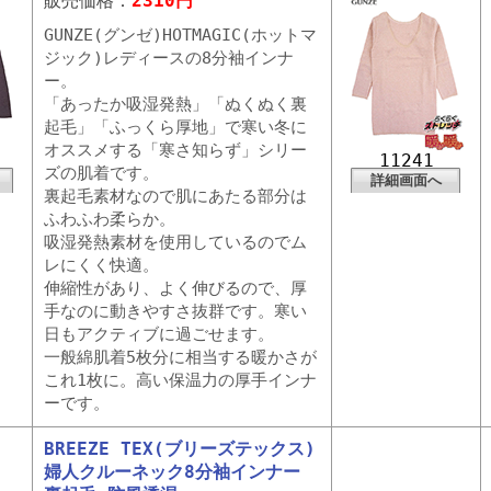
販売価格：
2310円
GUNZE(グンゼ)HOTMAGIC(ホットマ
ジック)レディースの8分袖インナ
ー。
「あったか吸湿発熱」「ぬくぬく裏
起毛」「ふっくら厚地」で寒い冬に
オススメする「寒さ知らず」シリー
11241
ズの肌着です。
詳細画面へ
裏起毛素材なので肌にあたる部分は
ふわふわ柔らか。
吸湿発熱素材を使用しているのでム
レにくく快適。
伸縮性があり、よく伸びるので、厚
手なのに動きやすさ抜群です。寒い
日もアクティブに過ごせます。
一般綿肌着5枚分に相当する暖かさが
これ1枚に。高い保温力の厚手インナ
ーです。
BREEZE TEX(ブリーズテックス)
婦人クルーネック8分袖インナー