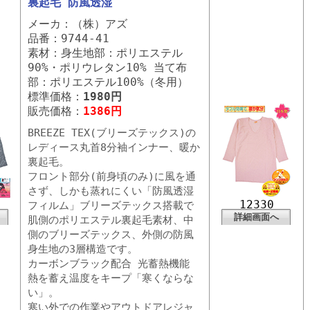
裏起毛 防風透湿
メーカ：（株）アズ
品番：9744-41
素材：身生地部：ポリエステル
90%・ポリウレタン10% 当て布
部：ポリエステル100%（冬用）
標準価格：
1980円
販売価格：
1386円
BREEZE TEX(ブリーズテックス)の
レディース丸首8分袖インナー、暖か
裏起毛。
フロント部分(前身頃のみ)に風を通
さず、しかも蒸れにくい「防風透湿
12330
フィルム」ブリーズテックス搭載で
詳細画面へ
肌側のポリエステル裏起毛素材、中
側のブリーズテックス、外側の防風
身生地の3層構造です。
カーボンブラック配合 光蓄熱機能
熱を蓄え温度をキープ「寒くならな
い」。
寒い外での作業やアウトドアレジャ