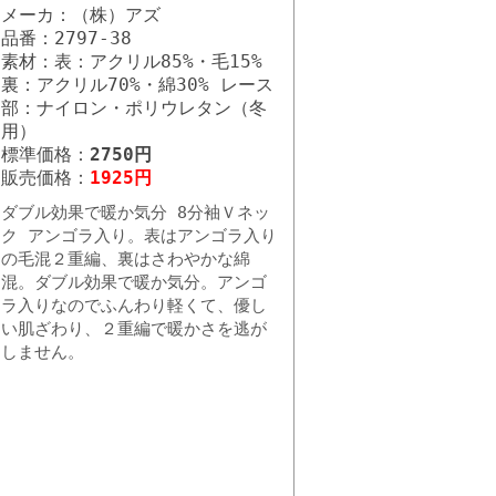
メーカ：（株）アズ
品番：2797-38
素材：表：アクリル85%・毛15%
裏：アクリル70%・綿30% レース
部：ナイロン・ポリウレタン（冬
用）
標準価格：
2750円
販売価格：
1925円
ダブル効果で暖か気分 8分袖Ｖネッ
ク アンゴラ入り。表はアンゴラ入り
の毛混２重編、裏はさわやかな綿
混。ダブル効果で暖か気分。アンゴ
ラ入りなのでふんわり軽くて、優し
い肌ざわり、２重編で暖かさを逃が
しません。