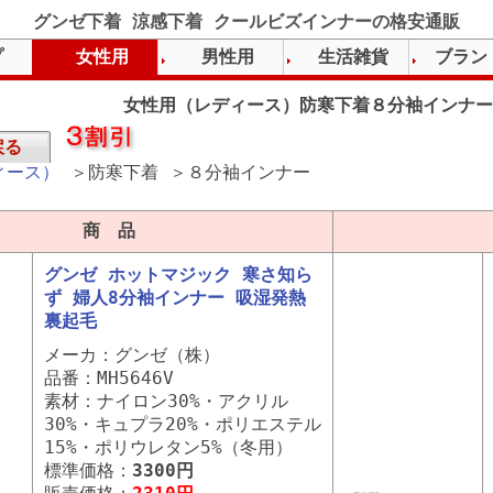
グンゼ下着 涼感下着 クールビズインナーの格安通販
プ
女性用
男性用
生活雑貨
ブラン
女性用（レディース）防寒下着８分袖インナー
戻る
ィース）
＞防寒下着 ＞８分袖インナー
商 品
グンゼ ホットマジック 寒さ知ら
ず 婦人8分袖インナー 吸湿発熱
裏起毛
メーカ：グンゼ（株）
品番：MH5646V
素材：ナイロン30%・アクリル
30%・キュプラ20%・ポリエステル
15%・ポリウレタン5%（冬用）
標準価格：
3300円