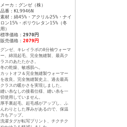
メーカ：グンゼ（株）
品番：KL9946N
素材：綿45%・アクリル25%・ナイ
ロン15%・ポリウレタン15%（冬
用）
標準価格：
2970円
販売価格：
2079円
グンゼ、キレイラボの8分袖ウォーマ
ー、綿混起毛、完全無縫製、最高ク
ラスのあたたかさ。
冬の乾燥、敏感肌へ。
カットオフ＆完全無縫製ウォーマー
を改良。完全無縫製史上、過去最高
クラスの暖かさを実現しました。
縫い糸なしの接着仕様、縫い糸を一
切使用していません。
厚手裏起毛、起毛感がアップし、ふ
んわりとした厚みがあるので、保温
力もアップ。
洗濯タグが転写プリント、チクチク