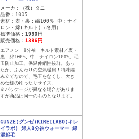
メーカ：（株）タニ
品番：1005
素材：表・裏：綿100％ 中：ナイ
ロン・綿(キルト)（冬用）
標準価格：
1980円
販売価格：
1386円
エアメン 8分袖 キルト素材／表・
裏 綿100%、中 ナイロン100%。毛
玉防止加工、保温伸縮性抜群。あっ
たか、ふんわりの空気暖房！特殊編
み立てなので、毛玉をなくし、大き
め仕様のゆったりサイズ。
※パッケージが異なる場合がありま
すが商品は同一のものとなります。
GUNZE(グンゼ)KIREILABO(キレ
イラボ) 婦人8分袖ウォーマー 綿
混起毛