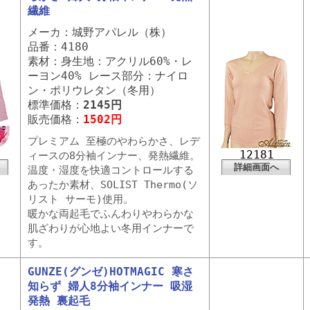
繊維
メーカ：城野アパレル（株）
品番：4180
素材：身生地：アクリル60%・レ
ーヨン40% レース部分：ナイロ
ン・ポリウレタン（冬用）
標準価格：
2145円
販売価格：
1502円
プレミアム 至極のやわらかさ、レデ
12181
ィースの8分袖インナー、発熱繊維。
詳細画面へ
温度・湿度を快適コントロールする
あったか素材、SOLIST Thermo(ソ
リスト サーモ)使用。
暖かな両起毛でふんわりやわらかな
肌ざわりが心地よい冬用インナーで
す。
GUNZE(グンゼ)HOTMAGIC 寒さ
知らず 婦人8分袖インナー 吸湿
発熱 裏起毛