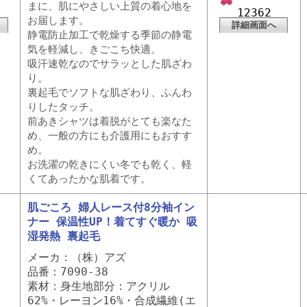
まに、肌にやさしい上質の着心地を
12362
お届します。
詳細画面へ
静電防止加工で乾燥する季節の静電
気を軽減し、きごこち快適。
吸汗速乾なのでサラッとした肌ざわ
り。
裏起毛でソフトな肌ざわり、ふんわ
りしたタッチ。
前あきシャツは着脱がとても楽なた
め、一般の方にも介護用にもおすす
め。
お洗濯の乾きにくい冬でも乾く、軽
くてあったかな肌着です。
肌ごころ 婦人レース付8分袖イン
ナー 保温性UP！着てすぐ暖か 吸
湿発熱 裏起毛
メーカ：（株）アズ
品番：7090-38
素材：身生地部分：アクリル
62%・レーヨン16%・合成繊維(エ