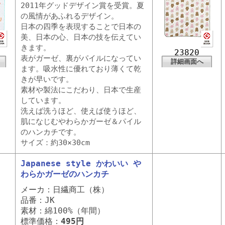
2011年グッドデザイン賞を受賞。夏
の風情があふれるデザイン。
日本の四季を表現することで日本の
美、日本の心、日本の技を伝えてい
きます。
23820
表がガーゼ、裏がパイルになってい
詳細画面へ
ます。吸水性に優れており薄くて乾
きが早いです。
素材や製法にこだわり、日本で生産
しています。
洗えば洗うほど、使えば使うほど、
肌になじむやわらかガーゼ＆パイル
のハンカチです。
サイズ：約30×30cm
Japanese style かわいい や
わらかガーゼのハンカチ
メーカ：日繊商工（株）
品番：JK
素材：綿100%（年間）
標準価格：
495円