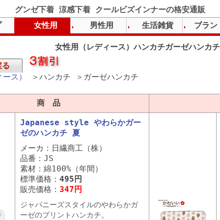
グンゼ下着 涼感下着 クールビズインナーの格安通販
プ
女性用
男性用
生活雑貨
ブラン
女性用（レディース）ハンカチガーゼハンカチ
戻る
ィース）
＞ハンカチ ＞ガーゼハンカチ
商 品
Japanese style やわらかガー
ゼのハンカチ 夏
メーカ：日繊商工（株）
品番：JS
素材：綿100%（年間）
標準価格：
495円
販売価格：
347円
ジャパニーズスタイルのやわらかガ
ーゼのプリントハンカチ。