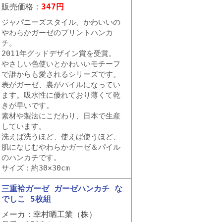
販売価格：
347円
ジャパニーズスタイル、かわいいの
やわらかガーゼのプリントハンカ
チ。
2011年グッドデザイン賞を受賞。
やさしい色使いとかわいいモチーフ
で誰からも愛されるシリーズです。
表がガーゼ、裏がパイルになってい
ます。吸水性に優れており薄くて乾
きが早いです。
素材や製法にこだわり、日本で生産
しています。
洗えば洗うほど、使えば使うほど、
肌になじむやわらかガーゼ＆パイル
のハンカチです。
サイズ：約30×30cm
三重袷ガーゼ ガーゼハンカチ な
でしこ 5枚組
メーカ：幸村晒工業（株）