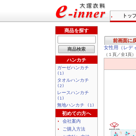
トッ
商品を探す
前画面に
女性用（レデ
（１頁／全1頁）
ハンカチ
ガーゼハンカチ
(1)
タオルハンカチ
(2)
レースハンカチ
(1)
無地ハンカチ
(1)
初めての方へ
会社案内
ご購入方法