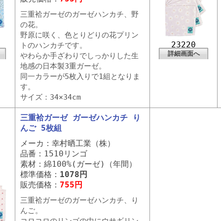
三重袷ガーゼのガーゼハンカチ、野
の花。
野原に咲く、色とりどりの花プリン
23220
トのハンカチです。
詳細画面へ
やわらか手ざわりでしっかりした生
地感の日本製3重ガーゼ。
同一カラーが5枚入りで1組となりま
す。
サイズ：34×34cm
三重袷ガーゼ ガーゼハンカチ り
んご 5枚組
メーカ：幸村晒工業（株）
品番：1510リンゴ
素材：綿100%(ガーゼ)（年間）
標準価格：
1078円
販売価格：
755円
三重袷ガーゼのガーゼハンカチ、り
んご。