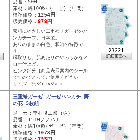
品番：500
素材：綿100%(ガーゼ)（年間）
標準価格：
1254円
販売価格：
878円
素肌にやさしい二重袷せガーゼのハ
ンカチーフ。日本製。
ありのままの白色、和晒の特徴で
23221
す。
詳細画面へ
縁取りも、肌あたりのやわらかなメ
ロー仕上げ。
ピンク部分は商品表示案内のシール
ですのでとってご使用ください。
サイズ：約34cm×35cm
三重袷ガーゼ ガーゼハンカチ 野
の花 5枚組
メーカ：幸村晒工業（株）
品番：1510ノノハナ
素材：綿100%(ガーゼ)（年間）
標準価格：
1078円
販売価格：
755円