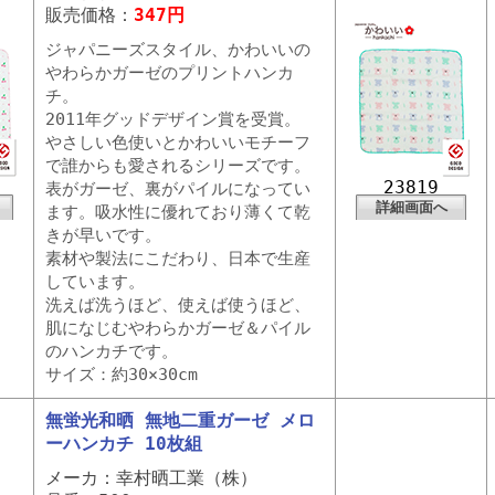
販売価格：
347円
ジャパニーズスタイル、かわいいの
やわらかガーゼのプリントハンカ
チ。
2011年グッドデザイン賞を受賞。
やさしい色使いとかわいいモチーフ
で誰からも愛されるシリーズです。
23819
表がガーゼ、裏がパイルになってい
詳細画面へ
ます。吸水性に優れており薄くて乾
きが早いです。
素材や製法にこだわり、日本で生産
しています。
洗えば洗うほど、使えば使うほど、
肌になじむやわらかガーゼ＆パイル
のハンカチです。
サイズ：約30×30cm
無蛍光和晒 無地二重ガーゼ メロ
ーハンカチ 10枚組
メーカ：幸村晒工業（株）