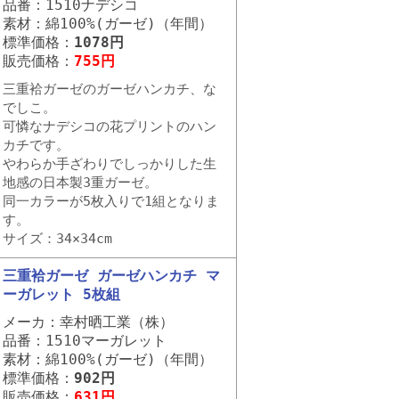
品番：1510ナデシコ
素材：綿100%(ガーゼ)（年間）
標準価格：
1078円
販売価格：
755円
三重袷ガーゼのガーゼハンカチ、な
でしこ。
可憐なナデシコの花プリントのハン
カチです。
やわらか手ざわりでしっかりした生
地感の日本製3重ガーゼ。
同一カラーが5枚入りで1組となりま
す。
サイズ：34×34cm
三重袷ガーゼ ガーゼハンカチ マ
ーガレット 5枚組
メーカ：幸村晒工業（株）
品番：1510マーガレット
素材：綿100%(ガーゼ)（年間）
標準価格：
902円
販売価格：
631円