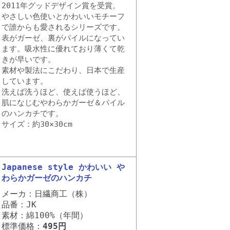
2011年グッドデザイン賞を受賞。
やさしい色使いとかわいいモチーフ
で誰からも愛されるシリーズです。
表がガーゼ、裏がパイルになってい
ます。吸水性に優れており薄くて乾
きが早いです。
素材や製法にこだわり、日本で生産
しています。
洗えば洗うほど、使えば使うほど、
肌になじむやわらかガーゼ＆パイル
のハンカチです。
サイズ：約30×30cm
Japanese style かわいい や
わらかガーゼのハンカチ
メーカ：日繊商工（株）
品番：JK
素材：綿100%（年間）
標準価格：
495円