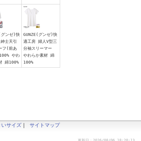
E(グンゼ)快
GUNZE(グンゼ)快
 紳士天引
適工房 婦人V型三
ーフ(前あ
分袖スリーマー
100% やわ
やわらか素材 綿
 綿100%
100%
きいサイズ
｜
サイトマップ
更新日：2026/08/06 18:20:13