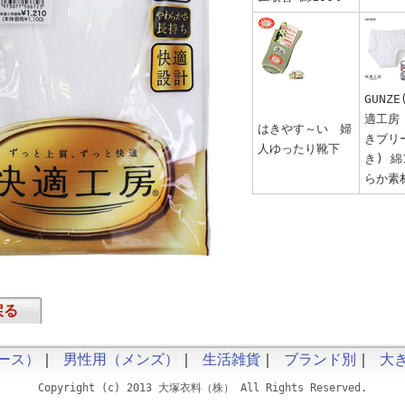
GUNZ
適工房
はきやす～い 婦
きブリ
人ゆったり靴下
き) 綿
らか素材
戻る
ース）
｜
男性用（メンズ）
｜
生活雑貨
｜
ブランド別
｜
大
Copyright (c) 2013 大塚衣料（株） All Rights Reserved.