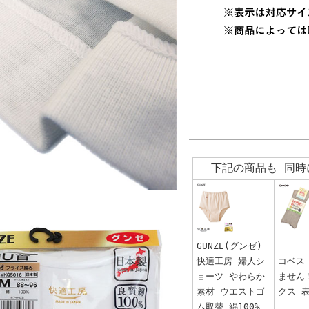
下記の商品も 同時
GUNZE(グンゼ)
快適工房 婦人シ
コベス
ョーツ やわらか
ません
素材 ウエストゴ
クス 表
ム取替 綿100%