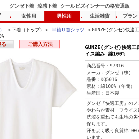
グンゼ下着 涼感下着 クールビズインナーの格安通販
プ
女性用
男性用
生活雑貨
ブラン
）
＞下着（トップ）＞
半袖Ｕ首シャツ
＞GUNZE(グンゼ)快適
0%
戻る
ご購入方法
GUNZE(グンゼ)快適
イス編み 綿100%
商品番号：97016
メーカ：グンゼ（株）
品番：KQ5016
素材：綿100%（年間）
生産国：日本製
グンゼ『快適工房』のメ
やわらか素材 フライス
洗濯を重ねても生地の劣
保ちます。
汗をよく吸う良質綿10
います。