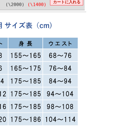
(\2000)
(\1400)