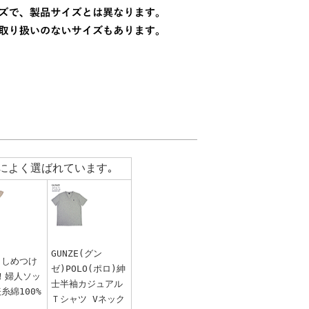
によく選ばれています｡
GUNZE(グン
 しめつけ
ゼ)POLO(ポロ)紳
！婦人ソッ
士半袖カジュアル
糸綿100%
Ｔシャツ Vネック