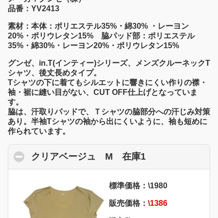
品番：YV2413
素材：本体：ポリエステル35%・綿30% ・レーヨン
20%・ポリウレタン15% 脇パッド部：ポリエステル
35%・綿30%・レーヨン20%・ポリウレタン15%
グンゼ、in.T(インティー)シリーズ、メンズクルーネックT
シャツ、後丈長めタイプ。
Tシャツの下に着てもシルエットに響きにくい作りの襟・
袖・裾に縫い目がない、CUT OFF仕上げとなっていま
す。
脇は、汗取りパッドで、Ｔシャツの脇部分への汗じみ対策
あり。半袖Tシャツの袖から出にくいように、袖も短めに
作られています。
クリアベージュ M 在庫1
click to collaps
標準価格：\1980
販売価格：
\1386