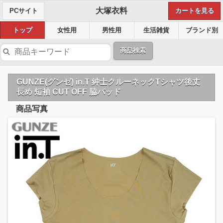
大塚衣料
PCサイト
カートを見る
トップ
女性用
男性用
生活雑貨
ブランド別
商品検索
GUNZE(グンゼ) in.T 紳士クルーネックTシャツ後丈
長め 短袖 CUT OFF 脇パッド
商品写真