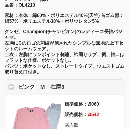
品番：OL4213
素材：本体：綿60%・ポリエステル40%(天竺) 首ゴム部：
綿57%・ポリエステル38%・ポリウレタン5%
グンゼ、Champion(チャンピオン)のレディース長袖パジ
ャマ。
左胸にCのロゴの刺繍が施されたシンプルな無地の上下セ
ットのルームウェア。
上衣：左胸にワンポイント刺繍、衿周りリブ、裾、袖口は
フラットな仕様、ポケットなし。
パンツ：ポケットなし、ストレートタイプ、ウエストゴム
取り替え口付き。
ピンク M 在庫3
click to collapse conten
標準価格：\5060
販売価格：
\3542
購入数