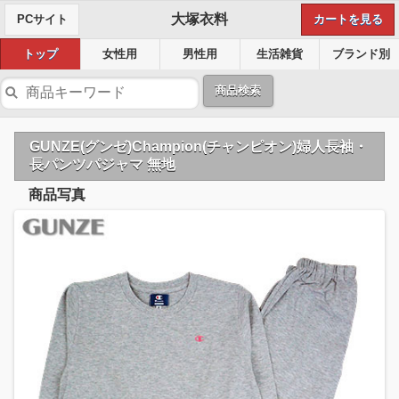
大塚衣料
PCサイト
カートを見る
トップ
女性用
男性用
生活雑貨
ブランド別
商品検索
GUNZE(グンゼ)Champion(チャンピオン)婦人長袖・
長パンツパジャマ 無地
商品写真