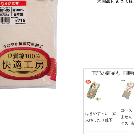
下記の商品も 同時
コベス
はきやす～い 婦
ません
人ゆったり靴下
クス 表