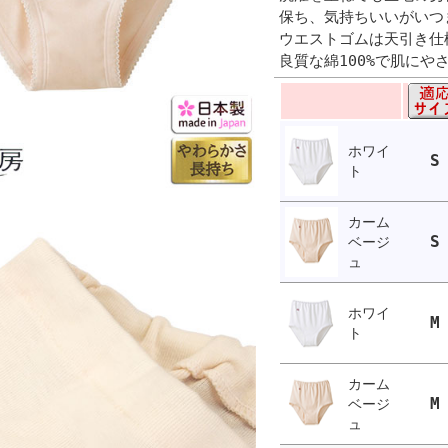
保ち、気持ちいいがいつ
ウエストゴムは天引き仕
良質な綿100%で肌にや
ホワイ
S
ト
カーム
S
ベージ
ュ
ホワイ
M
ト
カーム
M
ベージ
ュ