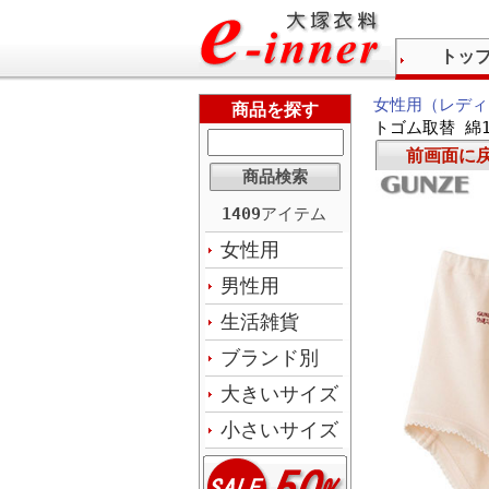
トッ
女性用（レディ
商品を探す
トゴム取替 綿1
前画面に
1409
アイテム
女性用
男性用
生活雑貨
ブランド別
大きいサイズ
小さいサイズ