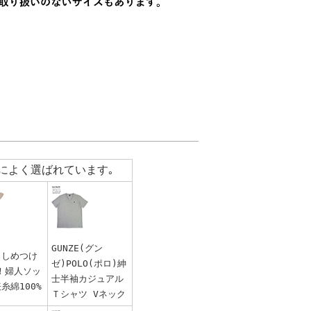
によく選ばれています｡
GUNZE(グン
 しめつけ
ゼ)POLO(ポロ)紳
！婦人ソッ
士半袖カジュアル
糸綿100%
Ｔシャツ Vネック