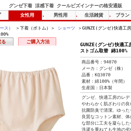
グンゼ下着 涼感下着 クールビズインナーの格安通販
プ
女性用
男性用
生活雑貨
ブラン
ース）
＞下着（ボトム）＞
ショーツ
＞GUNZE(グンゼ)快適工
00%
戻る
ご購入方法
GUNZE(グンゼ)快適
ストゴム取替 綿100%
商品番号：94070
メーカ：グンゼ（株）
品番：KQ3070
素材：綿100%（年間）
生産国：日本製
グンゼ、快適工房のレデ
やわらかく肌ざわりの良
抗菌防臭で清潔。ゆった
良質なコットン素材、体
な部分に工夫を凝らした
洗濯を重ねても生地の劣