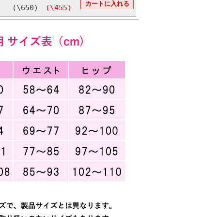
(\650)
(\455)