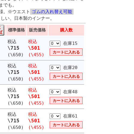
までも。
様。※ウエスト
ゴムの入れ替え可能
さしい、日本製のインナー。
標準価格
販売価格
購入数
税込
税込
在庫15
\715
\501
(\650)
(\455)
税込
税込
在庫20
\715
\501
(\650)
(\455)
税込
税込
在庫48
\715
\501
(\650)
(\455)
税込
税込
在庫61
\715
\501
(\650)
(\455)