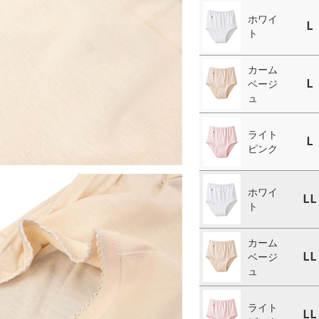
ホワイ
L
ト
カーム
L
ベージ
ュ
ライト
L
ピンク
ホワイ
LL
ト
カーム
LL
ベージ
ュ
ライト
LL