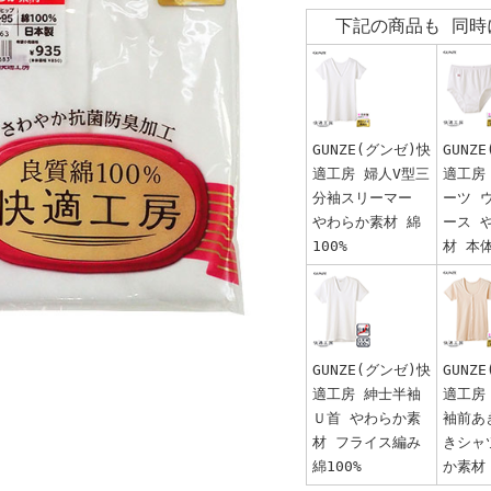
下記の商品も 同時
GUNZE(グンゼ)快
GUNZ
適工房 婦人V型三
適工房
分袖スリーマー
ーツ 
やわらか素材 綿
ース 
100%
材 本体
GUNZE(グンゼ)快
GUNZ
適工房 紳士半袖
適工房
Ｕ首 やわらか素
袖前あ
材 フライス編み
きシャ
綿100%
か素材 