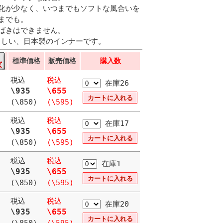
化が少なく、いつまでもソフトな風合いを
までも。
ばきはできません。
やさしい、日本製のインナーです。
標準価格
販売価格
購入数
税込
税込
在庫26
\935
\655
(\850)
(\595)
税込
税込
在庫17
\935
\655
(\850)
(\595)
税込
税込
在庫1
\935
\655
(\850)
(\595)
税込
税込
在庫20
\935
\655