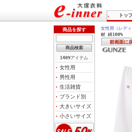
トッ
女性用（レディ
商品を探す
材 綿100%
前画面に
1409
アイテム
女性用
男性用
生活雑貨
ブランド別
大きいサイズ
小さいサイズ