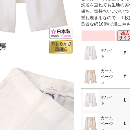
洗濯を重ねても生地の劣
保ち、気持ちいいがいつ
重ね履き用なので、１枚
良質な綿100%で肌に
ホワイ
M
ト
カーム
M
ベージ
ュ
ホワイ
L
ト
カーム
L
ベージ
ュ