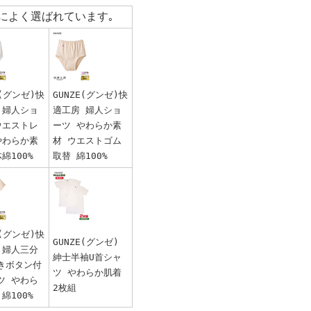
によく選ばれています｡
E(グンゼ)快
GUNZE(グンゼ)快
 婦人ショ
適工房 婦人ショ
ウエストレ
ーツ やわらか素
やわらか素
材 ウエストゴム
綿100%
取替 綿100%
E(グンゼ)快
GUNZE(グンゼ)
 婦人三分
紳士半袖U首シャ
きボタン付
ツ やわらか肌着
ツ やわら
2枚組
綿100%