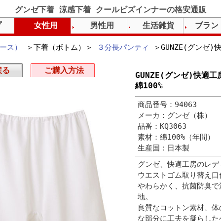
グンゼ下着 涼感下着 クールビズインナーの格安通販
プ
女性用
男性用
生活雑貨
ブラン
ース）
＞下着（ボトム）＞
３分長パンティ
＞GUNZE(グンゼ
戻る
ご購入方法
GUNZE(グンゼ)快適
綿100%
商品番号：94063
メーカ：グンゼ（株）
品番：KQ3063
素材：綿100%（年間）
生産国：日本製
グンゼ、快適工房のレデ
ウエストゴム取り替え口
やわらかく、抗菌防臭で
地。
良質なコットン素材、体
な部分に工夫を凝らした