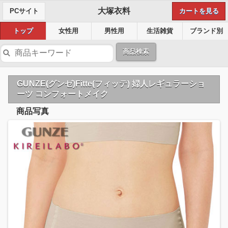
大塚衣料
PCサイト
カートを見る
トップ
女性用
男性用
生活雑貨
ブランド別
商品検索
GUNZE(グンゼ)Fitte(フィッテ) 婦人レギュラーショ
ーツ コンフォートメイク
商品写真