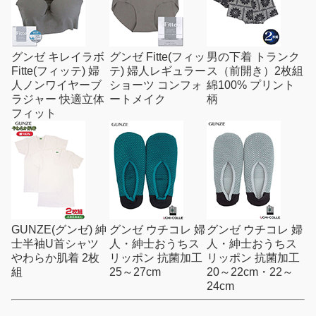
グンゼ キレイラボ
グンゼ Fitte(フィッ
男の下着 トランク
Fitte(フィッテ) 婦
テ) 婦人レギュラー
ス（前開き）2枚組
人ノンワイヤーブ
ショーツ コンフォ
綿100% プリント
ラジャー 快適立体
ートメイク
柄
フィット
GUNZE(グンゼ) 紳
グンゼ ウチコレ 婦
グンゼ ウチコレ 婦
士半袖U首シャツ
人・紳士おうちス
人・紳士おうちス
やわらか肌着 2枚
リッポン 抗菌加工
リッポン 抗菌加工
組
25～27cm
20～22cm・22～
24cm