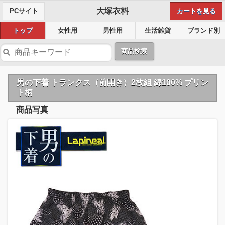
大塚衣料
PCサイト
カートを見る
トップ
女性用
男性用
生活雑貨
ブランド別
商品検索
男の下着 トランクス（前開き）2枚組 綿100% プリン
ト柄
商品写真