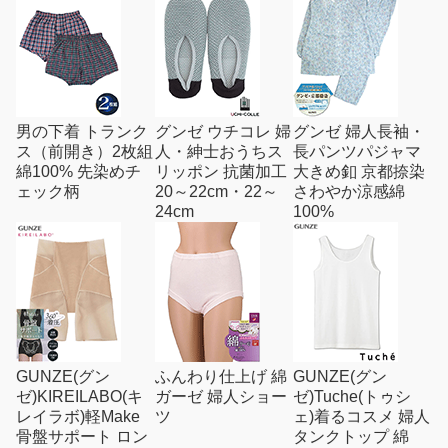
男の下着 トランク
グンゼ ウチコレ 婦
グンゼ 婦人長袖・
ス（前開き）2枚組
人・紳士おうちス
長パンツパジャマ
綿100% 先染めチ
リッポン 抗菌加工
大きめ釦 京都捺染
ェック柄
20～22cm・22～
さわやか涼感綿
24cm
100%
GUNZE(グン
ふんわり仕上げ 綿
GUNZE(グン
ゼ)KIREILABO(キ
ガーゼ 婦人ショー
ゼ)Tuche(トゥシ
レイラボ)軽Make
ツ
ェ)着るコスメ 婦人
骨盤サポート ロン
タンクトップ 綿