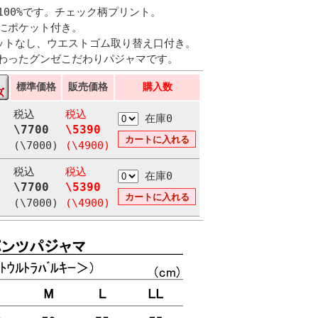
100%です。チェック柄プリント。
にポケット付き。
ットなし、ウエストゴム取り替え口付き。
わったグンゼこだわりパジャマです。
標準価格
販売価格
購入数
税込
税込
在庫0
\7700
\5390
(\7000)
(\4900)
税込
税込
在庫0
\7700
\5390
(\7000)
(\4900)