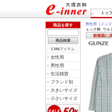
トッ
男性用（メンズ
商品を探す
ェック柄 ウル
前画面に
1386
アイテム
女性用
男性用
生活雑貨
ブランド別
大きいサイズ
小さいサイズ