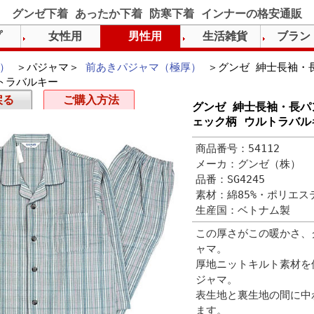
グンゼ下着 あったか下着 防寒下着 インナーの格安通販
プ
女性用
男性用
生活雑貨
ブラン
）
＞パジャマ＞
前あきパジャマ（極厚）
＞グンゼ 紳士長袖・長
トラバルキー
戻る
ご購入方法
グンゼ 紳士長袖・長パン
ェック柄 ウルトラバル
商品番号：54112
メーカ：グンゼ（株）
品番：SG4245
素材：綿85%・ポリエス
生産国：ベトナム製
この厚さがこの暖かさ、
ャマ。
厚地ニットキルト素材を
ジャマ。
表生地と裏生地の間に中
ます。