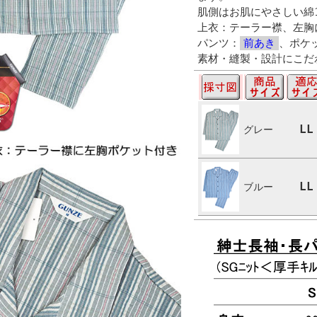
肌側はお肌にやさしい綿
上衣：テーラー襟、左胸
パンツ：
前あき
、ポケ
素材・縫製・設計にこだ
LL
グレー
LL
ブルー