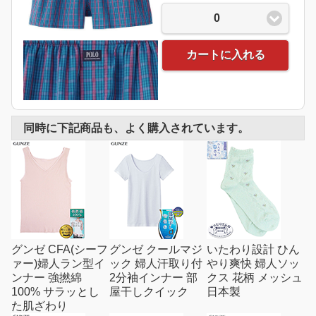
0
カートに入れる
同時に下記商品も、よく購入されています。
グンゼ CFA(シーフ
グンゼ クールマジ
いたわり設計 ひん
ァー)婦人ラン型イ
ック 婦人汗取り付
やり爽快 婦人ソッ
ンナー 強撚綿
2分袖インナー 部
クス 花柄 メッシュ
100% サラッとし
屋干しクイック
日本製
た肌ざわり