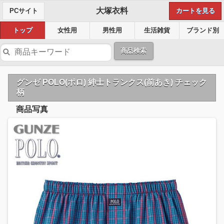
大塚衣料
PCサイト
カートを見る
トップ
女性用
男性用
生活雑貨
ブランド別
商品検索
グンゼ POLO(ポロ) 紳士トランクス(前あき) チェック
柄
商品写真