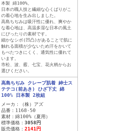
本製 綿100%。
日本の職人技と繊細な心くばりがこ
の着心地を生み出しました。
高島ちぢみは吸汗性に優れ、爽やか
な着心地は、高温多湿な日本の風土
にぴったりの素材です。
細かなシボ(凹凸)があることで肌に
触れる面積が少ないため汗をかいて
もべたつきにくく、通気性に優れて
います。
市松、波、霰、七宝、花火柄からお
選びください。
高島ちぢみ クレープ肌着 紳士ス
テテコ(前あき) ひざ下丈 綿
100% 日本製 2枚組
メーカ：（株）アズ
品番：1168-50
素材：綿100%（夏用）
標準価格：
3058円
販売価格：
2141円