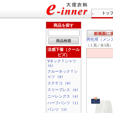
トッ
商品を探す
前画面に
男性用（メン
（１頁／全1頁）
涼感下着（クール
ビズ）
VネックＴシャツ
(6)
クルーネックＴシ
ャツ
(8)
ステテコ
(9)
スリーブレス
(6)
ニーレングス
(4)
ハーフパンツ
(1)
パンツ
(3)