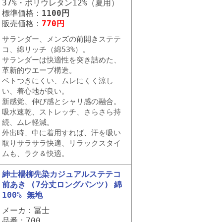
37%・ポリウレタン12%（夏用）
標準価格：
1100円
販売価格：
770円
サランダー、メンズの前開きステテ
コ、綿リッチ（綿53%）。
サランダーは快適性を突き詰めた、
革新的ウエーブ構造。
ベトつきにくい、ムレにくく涼し
い、着心地が良い。
新感覚、伸び感とシャリ感の融合。
吸水速乾、ストレッチ、さらさら持
続、ムレ軽減。
外出時、中に着用すれば、汗を吸い
取りサラサラ快適、リラックスタイ
ムも、ラク＆快適。
紳士楊柳先染カジュアルステテコ
前あき (7分丈ロングパンツ) 綿
100% 無地
メーカ：冨士
品番：700