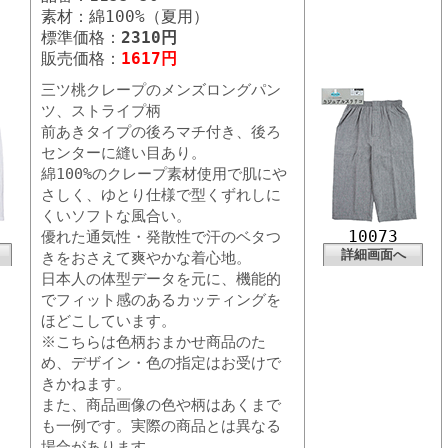
素材：綿100%（夏用）
標準価格：
2310円
販売価格：
1617円
三ツ桃クレープのメンズロングパン
ツ、ストライプ柄
前あきタイプの後ろマチ付き、後ろ
センターに縫い目あり。
綿100%のクレープ素材使用で肌にや
さしく、ゆとり仕様で型くずれしに
くいソフトな風合い。
10073
優れた通気性・発散性で汗のベタつ
詳細画面へ
きをおさえて爽やかな着心地。
日本人の体型データを元に、機能的
でフィット感のあるカッティングを
ほどこしています。
※こちらは色柄おまかせ商品のた
め、デザイン・色の指定はお受けで
きかねます。
また、商品画像の色や柄はあくまで
も一例です。実際の商品とは異なる
場合があります。