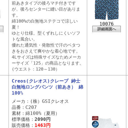
前あきタイプの後ろマチ付きです
が、後ろセンターに縫い目がありま
す。
綿100%の白無地ステテコで涼しい
10076
夏！
詳細画面へ
ゆとり仕様。型くずれしにくいソフ
トな風合い。
優れた通気性・発散性で汗のベタつ
きをおさえて爽やかな着心地です。
4Lサイズは特殊サイズなためメーカ
ーサイズ「125」の商品となります。
(ウエスト：120～130）
Creos(クレオス)クレープ 紳士
白無地ロングパンツ（前あき） 綿
100%
メーカ：(株）GSIクレオス
品番：C207
素材：綿100%（夏用）
標準価格：
2090円
販売価格：
1463円