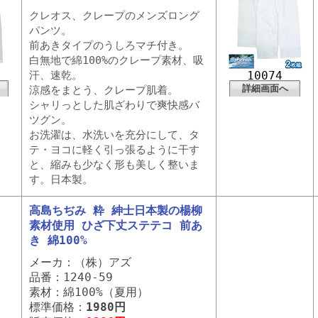
クレオス、クレープのメンズロング
パンツ。
前あきタイプのうしろマチ付き。
白無地で綿100%のクレープ素材、吸
汗、速乾。
10074
詳細画面へ
涼感をまとう、クレープ肌着。
シャリっとした肌ざわりで爽快感バ
ツグン。
お洗濯は、水洗いを充分にして、タ
テ・ヨコに軽く引っ張るように干す
と、縮みも少なく形も美しく整いま
す。日本製。
高島ちぢみ 粋 紳士日本製の楊柳
素材使用 ひざ下丈ステテコ 前あ
き 綿100%
メーカ：（株）アズ
品番：1240-59
素材：綿100%（夏用）
標準価格：
1980円