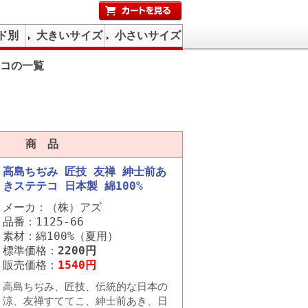
ド別
大きいサイズ
小さいサイズ
コの一覧
商 品
高島ちぢみ 匠技 友禅 紳士前あ
きステテコ 日本製 綿100%
メーカ：（株）アズ
品番：1125-66
素材：綿100%（夏用）
標準価格：
2200円
販売価格：
1540円
高島ちぢみ、匠技、伝統的な日本の
涼、友禅すててこ、紳士前あき、日