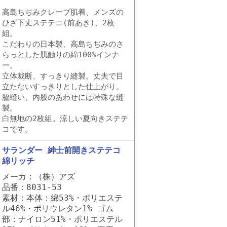
高島ちぢみクレープ肌着、メンズの
ひざ下丈ステテコ(前あき)、2枚
組。
こだわりの日本製、高島ちぢみのさ
らっとした肌触りの綿100%インナ
ー。
立体裁断、すっきり縫製。丈夫で目
立たないすっきりとした仕上がり。
脇縫い、内股のあわせには特殊な縫
製。
白無地の2枚組。涼しい夏向きステテ
コです。
サランダー 紳士前開きステテコ
綿リッチ
メーカ：（株）アズ
品番：8031-53
素材：本体：綿53%・ポリエステ
ル46%・ポリウレタン1% ゴム
部：ナイロン51%・ポリエステル