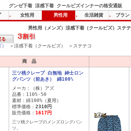
グンゼ下着 涼感下着 クールビズインナーの格安通販
プ
女性用
男性用
生活雑貨
ブラン
男性用（メンズ）涼感下着（クールビズ）ステテ
戻る
ズ）
＞涼感下着（クールビズ） ＞ステテコ
商 品
三ツ桃クレープ 白無地 紳士ロン
グパンツ（前あき） 綿100%
メーカ：（株）アズ
品番：1105-50
素材：綿100%（夏用）
標準価格：
2310円
販売価格：
1617円
三ツ桃クレープのメンズロングパン
ツ。