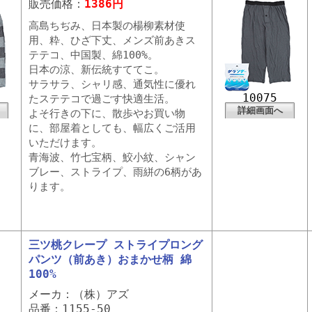
販売価格：
1386円
高島ちぢみ、日本製の楊柳素材使
用、粋、ひざ下丈、メンズ前あきス
テテコ、中国製、綿100%。
日本の涼、新伝統すててこ。
サラサラ、シャリ感、通気性に優れ
10075
たステテコで過ごす快適生活。
詳細画面へ
よそ行きの下に、散歩やお買い物
に、部屋着としても、幅広くご活用
いただけます。
青海波、竹七宝柄、鮫小紋、シャン
ブレー、ストライプ、雨絣の6柄があ
ります。
三ツ桃クレープ ストライプロング
パンツ（前あき）おまかせ柄 綿
100%
メーカ：（株）アズ
品番：1155-50