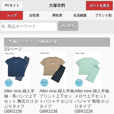
大塚衣料
PCサイト
カートを見る
トップ
女性用
男性用
生活雑貨
ブランド別
商品検索
半袖パジャマ の検索結果
1/1ページ
After nine 婦人半
After nine 婦人半袖
After nine 婦人半袖
袖・長パンツ上下
プリント上下セッ
メロウ上下セット
セット 胸元ロゴ か
トパジャマ かぶり
パジャマ 無地 かぶ
ぶりタイプ
タイプ
りタイプ
GBR2236
GBR2238
GBR2239