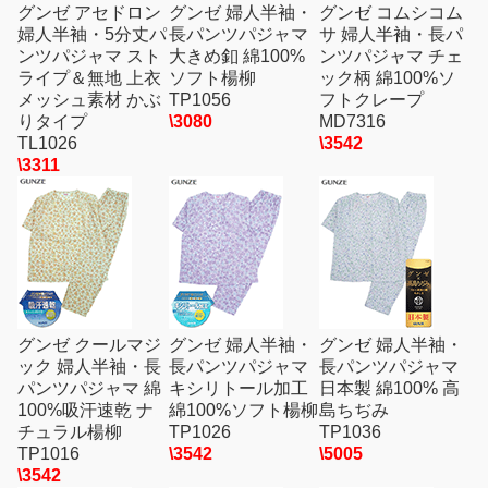
グンゼ アセドロン
グンゼ 婦人半袖・
グンゼ コムシコム
婦人半袖・5分丈パ
長パンツパジャマ
サ 婦人半袖・長パ
ンツパジャマ スト
大きめ釦 綿100%
ンツパジャマ チェ
ライプ＆無地 上衣
ソフト楊柳
ック柄 綿100%ソ
メッシュ素材 かぶ
TP1056
フトクレープ
りタイプ
\3080
MD7316
TL1026
\3542
\3311
グンゼ クールマジ
グンゼ 婦人半袖・
グンゼ 婦人半袖・
ック 婦人半袖・長
長パンツパジャマ
長パンツパジャマ
パンツパジャマ 綿
キシリトール加工
日本製 綿100% 高
100%吸汗速乾 ナ
綿100%ソフト楊柳
島ちぢみ
チュラル楊柳
TP1026
TP1036
TP1016
\3542
\5005
\3542