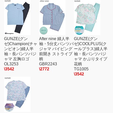
GUNZE(グン
After nine 婦人半
GUNZE(グン
ゼ)Champion(チャ
袖・5分丈パンツパ
ゼ)COOLPLUS(ク
ンピオン)婦人半
ジャマ パイピング
ールプラス)婦人半
袖・長パンツパジ
前開き ストライプ
袖・長パンツパジ
ャマ 左胸ロゴ
柄
ャマ かぶりタイプ
OL3253
GBR2243
花柄
\3542
\2772
TG1005
\3542