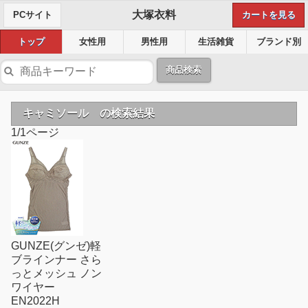
大塚衣料
PCサイト
カートを見る
トップ
女性用
男性用
生活雑貨
ブランド別
商品検索
キャミソール の検索結果
1/1ページ
GUNZE(グンゼ)軽
ブラインナー さら
っとメッシュ ノン
ワイヤー
EN2022H