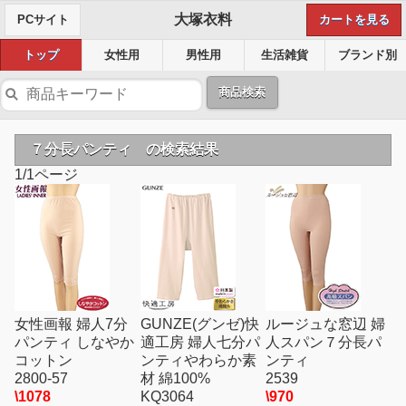
大塚衣料
PCサイト
カートを見る
トップ
女性用
男性用
生活雑貨
ブランド別
商品検索
７分長パンティ の検索結果
1/1ページ
女性画報 婦人7分
GUNZE(グンゼ)快
ルージュな窓辺 婦
パンティ しなやか
適工房 婦人七分パ
人スパン７分長パ
コットン
ンティやわらか素
ンティ
2800-57
材 綿100%
2539
\1078
KQ3064
\970