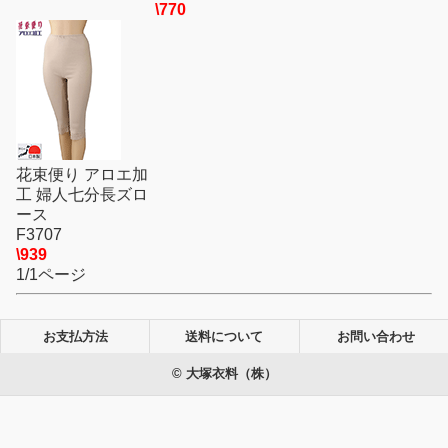
\770
花束便り アロエ加
工 婦人七分長ズロ
ース
F3707
\939
1/1ページ
お支払方法
送料について
お問い合わせ
© 大塚衣料（株）