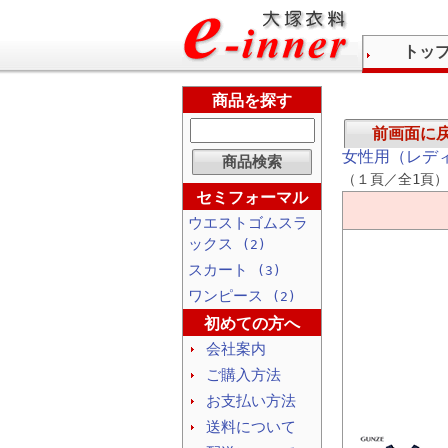
トッ
商品を探す
前画面に
女性用（レデ
（１頁／全1頁）
セミフォーマル
ウエストゴムスラ
ックス
(2)
スカート
(3)
ワンピース
(2)
初めての方へ
会社案内
ご購入方法
お支払い方法
送料について