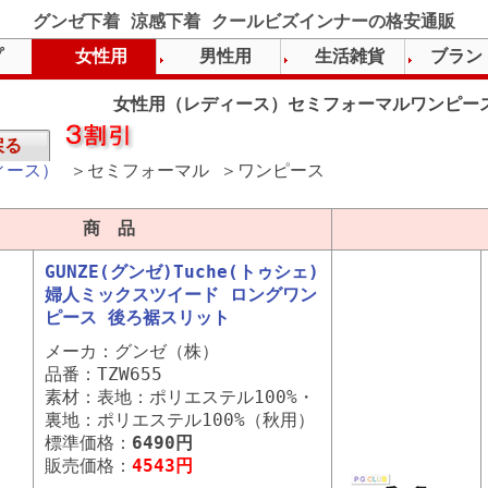
グンゼ下着 涼感下着 クールビズインナーの格安通販
プ
女性用
男性用
生活雑貨
ブラン
女性用（レディース）セミフォーマルワンピー
戻る
ィース）
＞セミフォーマル ＞ワンピース
商 品
GUNZE(グンゼ)Tuche(トゥシェ)
婦人ミックスツイード ロングワン
ピース 後ろ裾スリット
メーカ：グンゼ（株）
品番：TZW655
素材：表地：ポリエステル100%・
裏地：ポリエステル100%（秋用）
標準価格：
6490円
販売価格：
4543円