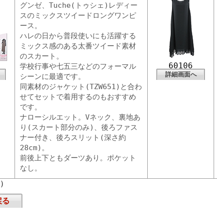
グンゼ、Tuche(トゥシェ)レディー
スのミックスツイードロングワンピ
ース。
ハレの日から普段使いにも活躍する
ミックス感のある太番ツイード素材
のスカート。
60106
学校行事や七五三などのフォーマル
詳細画面へ
シーンに最適です。
同素材のジャケット(TZW651)と合わ
せてセットで着用するのもおすすめ
です。
ナローシルエット。Vネック、裏地あ
り(スカート部分のみ)、後ろファス
ナー付き、後ろスリット(深さ約
28cm)。
前後上下ともダーツあり。ポケット
なし。
頁）
戻る