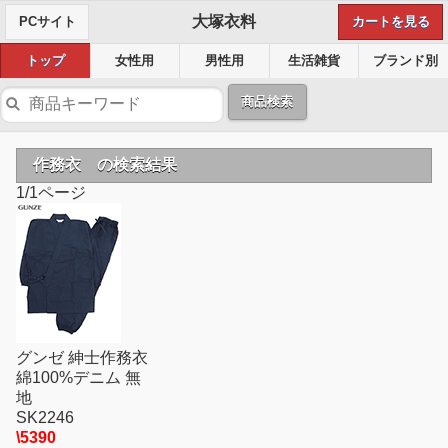
大塚衣料
PCサイト
カートを見る
トップ
女性用
男性用
生活雑貨
ブランド別
商品検索
作務衣 の検索結果
1/1ページ
グンゼ 紳士作務衣
綿100%デニム 無
地
SK2246
\5390