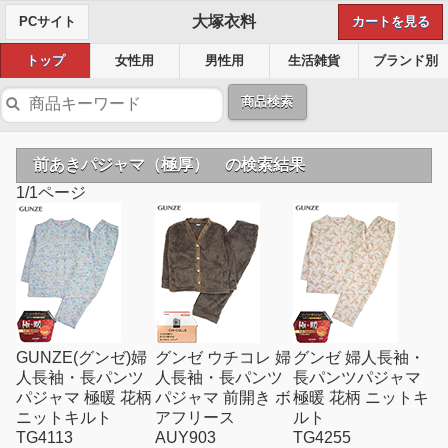
大塚衣料
PCサイト
カートを見る
トップ
女性用
男性用
生活雑貨
ブランド別
商品検索
前あきパジャマ（極厚） の検索結果
1/1ページ
GUNZE(グンゼ)婦
グンゼ ウチコレ 婦
グンゼ 婦人長袖・
人長袖・長パンツ
人長袖・長パンツ
長パンツパジャマ
パジャマ 極暖 花柄
パジャマ 前開き ボ
極暖 花柄 ニットキ
ニットキルト
アフリース
ルト
TG4113
AUY903
TG4255