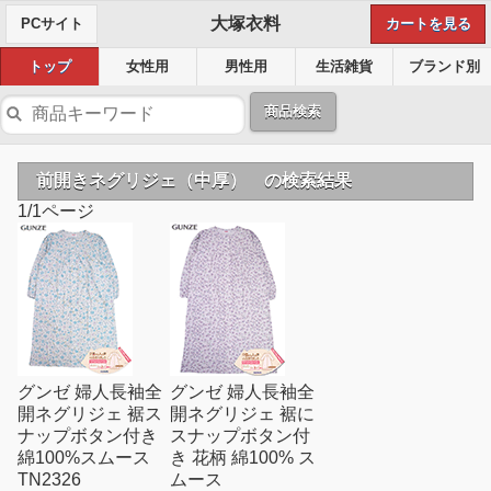
大塚衣料
PCサイト
カートを見る
トップ
女性用
男性用
生活雑貨
ブランド別
商品検索
前開きネグリジェ（中厚） の検索結果
1/1ページ
グンゼ 婦人長袖全
グンゼ 婦人長袖全
開ネグリジェ 裾ス
開ネグリジェ 裾に
ナップボタン付き
スナップボタン付
綿100%スムース
き 花柄 綿100% ス
TN2326
ムース