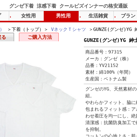
グンゼ下着 涼感下着 クールビズインナーの格安通販
プ
女性用
男性用
生活雑貨
ブラン
）
＞下着（トップ）＞
VネックＴシャツ
＞GUNZE(グンゼ)YG 
戻る
ご購入方法
GUNZE(グンゼ)YG 
商品番号：97315
メーカ：グンゼ（株）
品番：YV21152
素材：綿100%（年間）
生産国：ベトナム製
グンゼのYG、天然素材の
組。
やわらかフィット、脇に
包まれるフィット感：ア
わせ着圧を均一にし、絶
清潔感：抗菌防臭加工で
を抑制。
コットンの心地よさ：肌