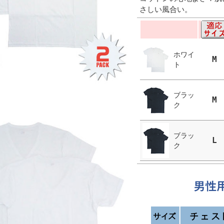
さしい風合い。
ホワイ
M
ト
ブラッ
M
ク
ブラッ
L
ク