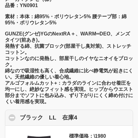
品番：YN0901
素材：本体：綿95%・ポリウレタン5% 腰テープ部：綿
95%・ポリウレタン5%
GUNZE(グンゼ)YGのNextRA＋、WARM∞DEO、メンズ
タイツ(前あき)。
発熱する綿、抗菌ブロック(部屋干し臭対策)、ストレッチ
コットン。
コットンなのに発熱し、部屋干しのイヤなニオイをブロッ
ク。
綿なので吸湿性も高く、合成繊維に比べ静電気が起きにく
い。天然繊維の優しい着心地。
アルゴフォルムカット+：カラダのラインに合わせ着圧を
均一にし、絶妙なフィット感を実現。ヒップからウエスト
部分までソフトに包み込み、ずり下がりにくく締め付けに
くい着用感を実現。
ブラック LL 在庫4
click to collapse con
標準価格：\1980