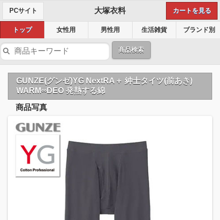
大塚衣料
PCサイト
カートを見る
トップ
女性用
男性用
生活雑貨
ブランド別
商品検索
GUNZE(グンゼ)YG NextRA＋ 紳士タイツ(前あき)
WARM∞DEO 発熱する綿
商品写真