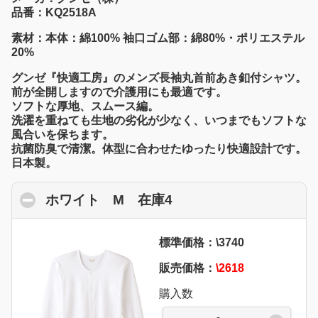
品番：KQ2518A
素材：本体：綿100% 袖口ゴム部：綿80%・ポリエステル
20%
グンゼ『快適工房』のメンズ長袖丸首前あき釦付シャツ。
前が全開しますので介護用にも最適です。
ソフトな厚地、スムース編。
洗濯を重ねても生地の劣化が少なく、いつまでもソフトな
風合いを保ちます。
抗菌防臭で清潔。体型に合わせたゆったり快適設計です。
日本製。
ホワイト M 在庫4
click to collapse cont
標準価格：\3740
販売価格：
\2618
購入数