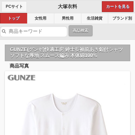
大塚衣料
PCサイト
カートを見る
トップ
女性用
男性用
生活雑貨
ブランド別
商品検索
GUNZE(グンゼ)快適工房 紳士長袖前あき釦付シャツ
ソフトな厚地 スムース編み 本体綿100%
商品写真