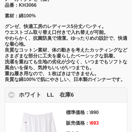
品番：KH3066
素材：綿100%
グンゼ、快適工房のレディース5分丈パンティ。
ウエストゴム取り替え口付きで入れ替えが可能。
やわらかく、抗菌防臭で清潔。ゆったりめの設計で、快適
な着心地。
良質なコットン素材、体の動きを考えたカッティングなど
さまざまな部分に工夫を凝らしたベーシックな肌着。
洗濯を重ねても生地の劣化が少なく、いつまでもソフトな
風合いを保ち、気持ちいいがいつまでも。
重ね履き用なので、１枚ばきはできません。
良質な綿100%で肌にやさしい、日本製のインナーです。
ホワイト LL 在庫6
click to collapse con
標準価格：\990
販売価格：
\693