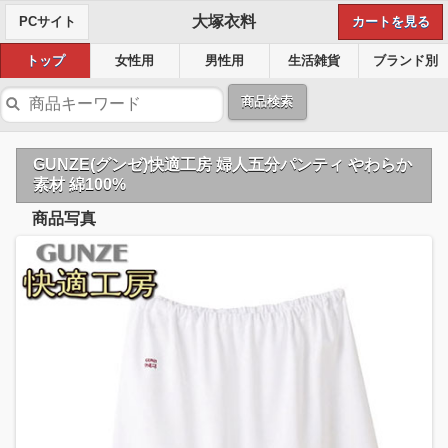
大塚衣料
PCサイト
カートを見る
トップ
女性用
男性用
生活雑貨
ブランド別
商品検索
GUNZE(グンゼ)快適工房 婦人五分パンティ やわらか
素材 綿100%
商品写真