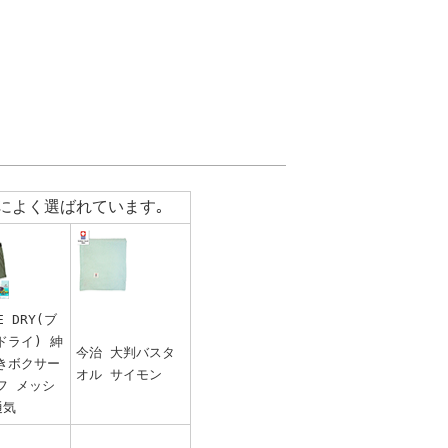
によく選ばれています｡
E DRY(ブ
ドライ) 紳
今治 大判バスタ
きボクサー
オル サイモン
フ メッシ
通気