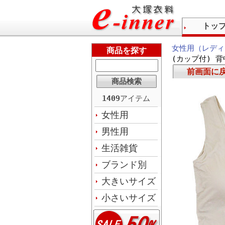
トッ
女性用（レディ
商品を探す
(カップ付) 
前画面に
1409
アイテム
女性用
男性用
生活雑貨
ブランド別
大きいサイズ
小さいサイズ