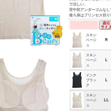
で涼しい。
背中部アンダーゴムなし
後ろ身はプリンセス切り
スキン
M
ベージ
ュ
スキン
L
ベージ
ュ
インク
L
ブラッ
ク
スキン
LL
ベージ
ュ