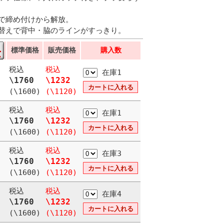
で締め付けから解放。
替えで背中・脇のラインがすっきり。
標準価格
販売価格
購入数
税込
税込
在庫1
\1760
\1232
(\1600)
(\1120)
税込
税込
在庫1
\1760
\1232
(\1600)
(\1120)
税込
税込
在庫3
\1760
\1232
(\1600)
(\1120)
税込
税込
在庫4
\1760
\1232
(\1600)
(\1120)