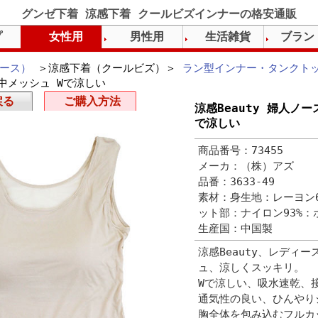
グンゼ下着 涼感下着 クールビズインナーの格安通販
プ
女性用
男性用
生活雑貨
ブラン
ース）
＞涼感下着（クールビズ）＞
ラン型インナー・タンクト
背中メッシュ Wで涼しい
戻る
ご購入方法
涼感Beauty 婦人ノ
で涼しい
商品番号：73455
メーカ：（株）アズ
品番：3633-49
素材：身生地：レーヨン6
ット部：ナイロン93%：
生産国：中国製
涼感Beauty、レディ
ュ、涼しくスッキリ。
Wで涼しい、吸水速乾、
通気性の良い、ひんやり
胸全体を包み込むフルカ