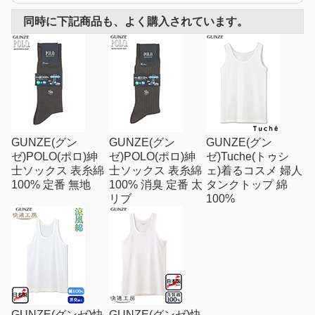
同時に下記商品も、よく購入されています。
GUNZE(グン
GUNZE(グン
GUNZE(グン
ゼ)POLO(ポロ)紳
ゼ)POLO(ポロ)紳
ゼ)Tuche(トゥシ
士ソックス 表糸綿
士ソックス 表糸綿
ェ)着るコスメ 婦人
100% 定番 無地
100% 消臭 定番 太
タンクトップ 綿
リブ
100%
GUNZE(グンゼ)快
GUNZE(グンゼ)快