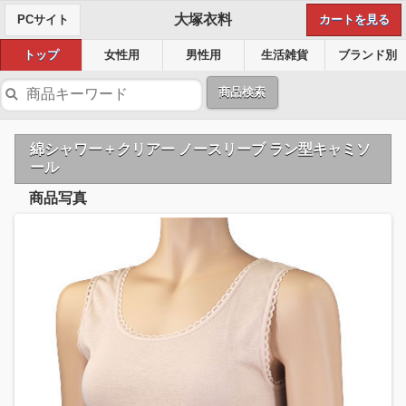
大塚衣料
PCサイト
カートを見る
トップ
女性用
男性用
生活雑貨
ブランド別
商品検索
綿シャワー＋クリアー ノースリーブ ラン型キャミソ
ール
商品写真