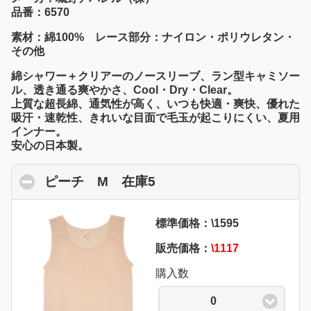
品番：6570
素材：綿100% レース部分：ナイロン・ポリウレタン・
その他
綿シャワー＋クリアーのノースリーブ、ラン型キャミソー
ル、透き通る爽やかさ、Cool・Dry・Clear。
上質な超長綿、通気性が高く、いつも快適・爽快、優れた
吸汗・速乾性、きれいな目面で毛玉が起こりにくい、夏用
インナー。
安心の日本製。
ピーチ M 在庫5
click to collapse conten
標準価格：\1595
販売価格：
\1117
購入数
0