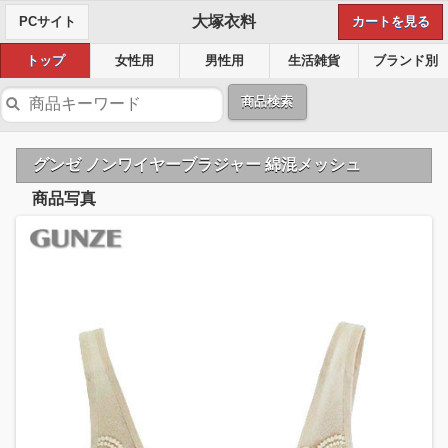
大塚衣料
PCサイト
カートを見る
トップ
女性用
男性用
生活雑貨
ブランド別
商品検索
グンゼ ノンワイヤーブラジャー 綿混メッシュ
商品写真