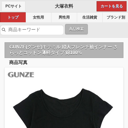
大塚衣料
PCサイト
カートを見る
トップ
女性用
男性用
生活雑貨
ブランド別
商品検索
GUNZE(グンゼ)キテミル 婦人フレンチ袖インナー さ
らっとコットン薄軽タイプ 綿100%
商品写真