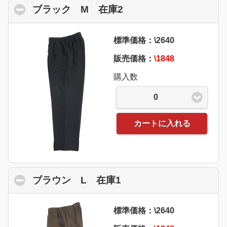
ブラック M 在庫2
click to collapse cont
標準価格：\2640
販売価格：
\1848
購入数
0
カートに入れる
ブラウン L 在庫1
click to collapse conte
標準価格：\2640