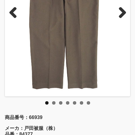
Previous
Next
商品番号：66939
メーカ：戸田被服（株）
品番：84377