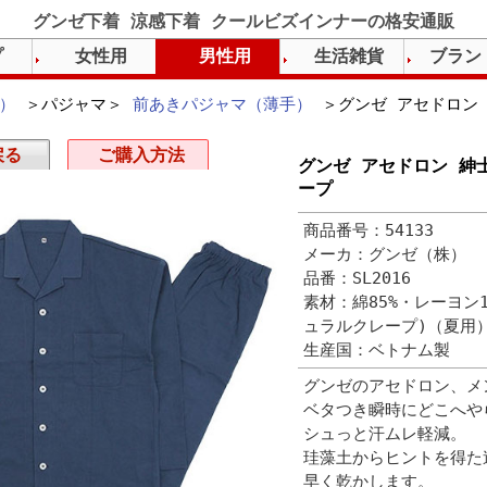
グンゼ下着 涼感下着 クールビズインナーの格安通販
プ
女性用
男性用
生活雑貨
ブラン
）
＞パジャマ＞
前あきパジャマ（薄手）
＞グンゼ アセドロン 
戻る
ご購入方法
グンゼ アセドロン 紳
ープ
商品番号：54133
メーカ：グンゼ（株）
品番：SL2016
素材：綿85%・レーヨン
ュラルクレープ)（夏用
生産国：ベトナム製
グンゼのアセドロン、メ
ベタつき瞬時にどこへや
シュっと汗ムレ軽減。
珪藻土からヒントを得た
早く乾かします。