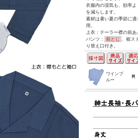
衣服内の湿気も、効率よ
を減らします。
素材は暑い夏の季節に適
用。
上衣：テーラー襟の前あ
パンツ：
前とじ
、裾ス
り替え口付き。
ワインブ
M
ルー