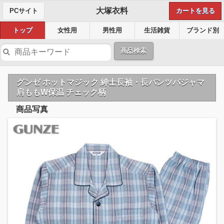
大塚衣料
PCサイト
カートを見る
トップ
女性用
男性用
生活雑貨
ブランド別
商品検索
グンゼ ホットマジック 紳士長袖・長パンツパジャマ
肩ももW保温 チェック柄
商品写真