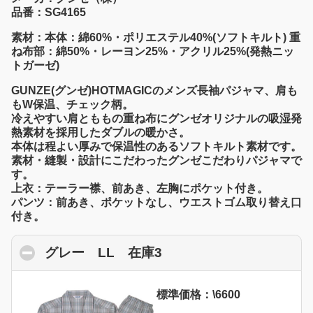
品番：SG4165
素材：本体：綿60%・ポリエステル40%(ソフトキルト) 重
ね布部：綿50%・レーヨン25%・アクリル25%(発熱ニッ
トガーゼ)
GUNZE(グンゼ)HOTMAGICのメンズ長袖パジャマ、肩も
もW保温、チェック柄。
冷えやすい肩とももの重ね布にグンゼオリジナルの吸湿発
熱素材を採用したダブルの暖かさ。
本体は程よい厚みで保温性のあるソフトキルト素材です。
素材・縫製・設計にこだわったグンゼこだわりパジャマで
す。
上衣：テーラー襟、前あき、左胸にポケット付き。
パンツ：前あき、ポケットなし、ウエストゴム取り替え口
付き。
グレー LL 在庫3
click to collapse conte
標準価格：\6600