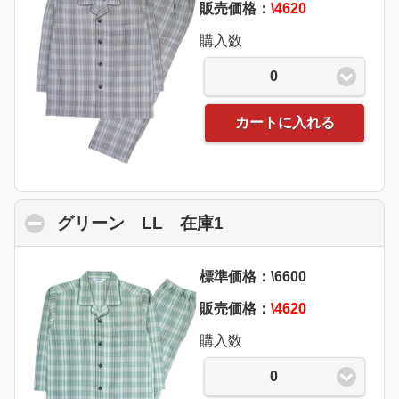
販売価格：
\4620
購入数
0
カートに入れる
グリーン LL 在庫1
click to collapse con
標準価格：\6600
販売価格：
\4620
購入数
0