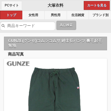
大塚衣料
PCサイト
カートを見る
トップ
女性用
男性用
生活雑貨
ブランド別
商品検索
GUNZE(グンゼ)コムシコムサ 紳士長パンツ 裏毛起毛
無地
商品写真