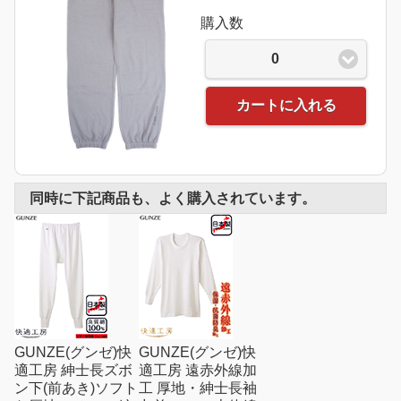
購入数
0
カートに入れる
同時に下記商品も、よく購入されています。
GUNZE(グンゼ)快
GUNZE(グンゼ)快
適工房 紳士長ズボ
適工房 遠赤外線加
ン下(前あき)ソフト
工 厚地・紳士長袖