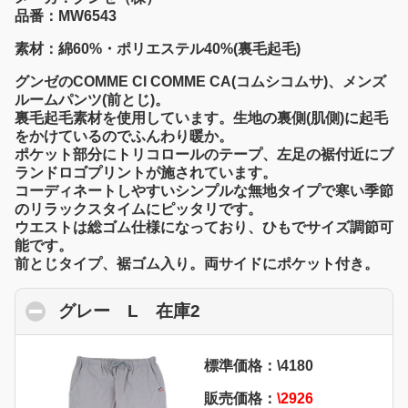
品番：MW6543
素材：綿60%・ポリエステル40%(裏毛起毛)
グンゼのCOMME CI COMME CA(コムシコムサ)、メンズ
ルームパンツ(前とじ)。
裏毛起毛素材を使用しています。生地の裏側(肌側)に起毛
をかけているのでふんわり暖か。
ポケット部分にトリコロールのテープ、左足の裾付近にブ
ランドロゴプリントが施されています。
コーディネートしやすいシンプルな無地タイプで寒い季節
のリラックスタイムにピッタリです。
ウエストは総ゴム仕様になっており、ひもでサイズ調節可
能です。
前とじタイプ、裾ゴム入り。両サイドにポケット付き。
グレー L 在庫2
click to collapse content
標準価格：\4180
販売価格：
\2926