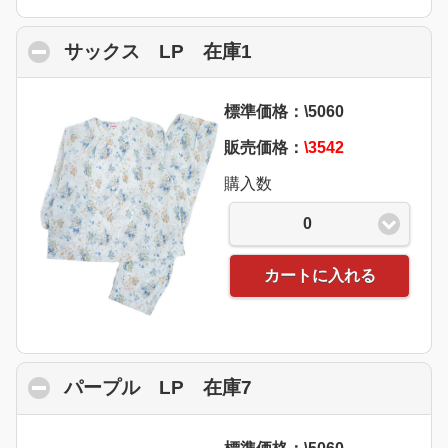
サックス LP 在庫1
click to collapse con
標準価格：\5060
販売価格：
\3542
購入数
0
カートに入れる
パープル LP 在庫7
click to collapse con