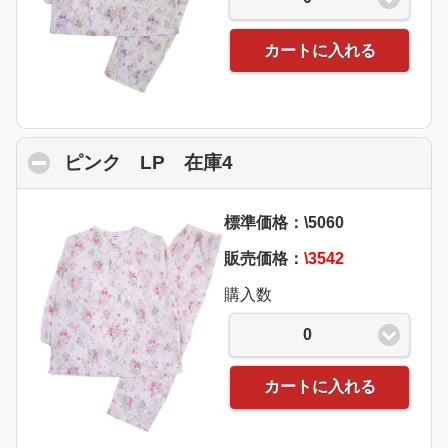
カートに入れる
ピンク LP 在庫4
click to collapse conte
標準価格：\5060
販売価格：
\3542
購入数
0
カートに入れる