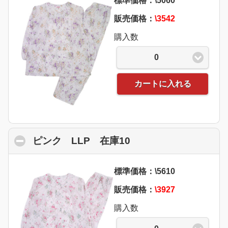
標準価格：\5060
販売価格：
\3542
購入数
0
カートに入れる
ピンク LLP 在庫10
click to collapse con
標準価格：\5610
販売価格：
\3927
購入数