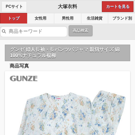
大塚衣料
PCサイト
カートを見る
トップ
女性用
男性用
生活雑貨
ブランド別
商品検索
グンゼ 婦人長袖・長パンツパジャマ 親切サイズ 綿
100%ナチュラル楊柳
商品写真