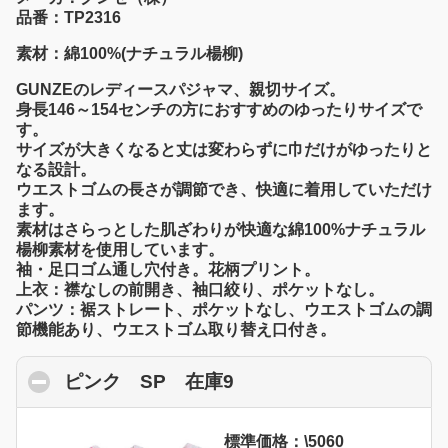
品番：TP2316
素材：綿100%(ナチュラル楊柳)
GUNZEのレディースパジャマ、親切サイズ。
身長146～154センチの方におすすめのゆったりサイズで
す。
サイズが大きくなると丈は変わらずに巾だけがゆったりと
なる設計。
ウエストゴムの長さが調節でき、快適に着用していただけ
ます。
素材はさらっとした肌ざわりが快適な綿100%ナチュラル
楊柳素材を使用しています。
袖・足口ゴム通し穴付き。花柄プリント。
上衣：襟なしの前開き、袖口絞り、ポケットなし。
パンツ：裾ストレート、ポケットなし、ウエストゴムの調
節機能あり、ウエストゴム取り替え口付き。
ピンク SP 在庫9
click to collapse conte
標準価格：\5060