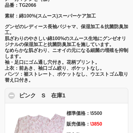
品番：TG2066
素材：綿100%(スムース)スーパーケア加工
グンゼのレディース長袖パジャマ、保湿加工＆抗菌防臭加
工。
肌ざわりのやさしい綿100%のスムース生地にグンゼオリ
ジナルの保湿加工と抗菌防臭加工を施しています。
なめらかな肌ざわり、ニオイの元になる細菌の増殖を抑制
します。
袖・足口にゴム通し穴付き。花柄プリント。
上衣：前あき、袖口ゴム絞り、ポケットなし。
パンツ：裾ストレート、ポケットなし、ウエストゴム取り
替え口付き。
ピンク S 在庫1
click to collapse content
標準価格：\5500
販売価格：
\3850