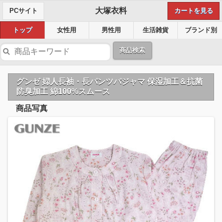
大塚衣料
PCサイト
カートを見る
トップ
女性用
男性用
生活雑貨
ブランド別
商品検索
グンゼ 婦人長袖・長パンツパジャマ 保湿加工＆抗菌
防臭加工 綿100%スムース
商品写真