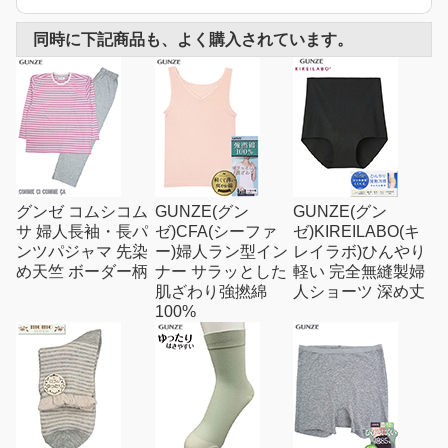
同時に下記商品も、よく購入されています。
グンゼ コムシコム
GUNZE(グン
GUNZE(グン
サ 婦人長袖・長パ
ゼ)CFA(シーファ
ゼ)KIREILABO(キ
ンツパジャマ 先染
ー)婦人ラン型イン
レイラボ)ひんやり
め天竺 ボーダー柄
ナー サラッとした
軽い 完全無縫製婦
肌ざわり強撚綿
人ショーツ 深め丈
100%