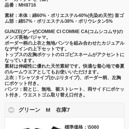
品番：MH8716
素材：本体：綿60%・ポリエステル40%(先染め天竺) 首ゴ
ム部：綿57%・ポリエステル38%・ポリウレタン5%
GUNZE(グンゼ)COMME CI COMME CA(コムシコムサ)の
メンズ長袖パジャマ。
ボーダー柄の上衣と無地パンツを組み合わせたカジュアル
なデザインの上下セットです。
トップスの左胸ポケットのロゴピスネームがアクセントに
なっています。
素材は伸縮性に優れた天竺素材です。快適な着心地で春夏
のルームウエアとしてもお使いいただけます。
上衣：Tシャツタイプ(かぶりタイプ)、ボーダー柄、左胸
にポケット付き。
パンツ：前とじ、無地、裾ストレート、両サイドにポケッ
ト付き、ウエストゴム取り替え口付き。
グリーン M 在庫7
click to collapse cont
標準価格：\5060