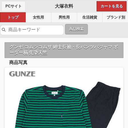
大塚衣料
PCサイト
カートを見る
トップ
女性用
男性用
生活雑貨
ブランド別
商品検索
グンゼ コムシコムサ 紳士長袖・長パンツパジャマ ボ
ーダー柄 先染天竺
商品写真