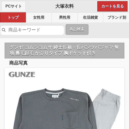
大塚衣料
PCサイト
カートを見る
トップ
女性用
男性用
生活雑貨
ブランド別
商品検索
グンゼ コムシコムサ 紳士長袖・長パンツパジャマ 無
地 裏毛起毛 かぶりタイプ 胸ポケット付き
商品写真