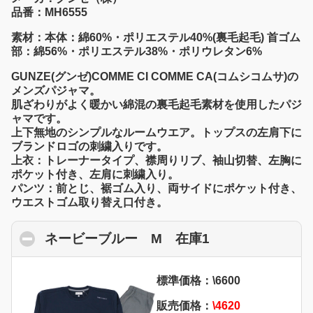
品番：MH6555
素材：本体：綿60%・ポリエステル40%(裏毛起毛) 首ゴム
部：綿56%・ポリエステル38%・ポリウレタン6%
GUNZE(グンゼ)COMME CI COMME CA(コムシコムサ)の
メンズパジャマ。
肌ざわりがよく暖かい綿混の裏毛起毛素材を使用したパジ
ャマです。
上下無地のシンプルなルームウエア。トップスの左肩下に
ブランドロゴの刺繍入りです。
上衣：トレーナータイプ、襟周りリブ、袖山切替、左胸に
ポケット付き、左肩に刺繍入り。
パンツ：前とじ、裾ゴム入り、両サイドにポケット付き、
ウエストゴム取り替え口付き。
ネービーブルー M 在庫1
click to collaps
標準価格：\6600
販売価格：
\4620