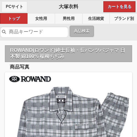
大塚衣料
PCサイト
カートを見る
トップ
女性用
男性用
生活雑貨
ブランド別
商品検索
ROWAND(ロワンド)紳士長袖・長パンツパジャマ 日
本製 綿100% 楊柳ちぢみ
商品写真