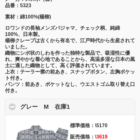
品番：5323
素材：綿100%(楊柳)
ロワンドの長袖メンズパジャマ、チェック柄、純綿
100%、日本製。
楊柳クレープは古くから有名で、江戸時代から生産されて
いました。
織物にシボ状のしわを作った独特な製品で、吸湿性に優
れ、爽やかな着心地であることから、高温多湿な日本の風
土に適した織物として、高く評価されています。
上衣：テーラー襟の前あき、スナップボタン、左胸ポケッ
ト付き。
パンツ：前あき、ポケットなし、ウエストゴム取り替え口
付き。
グレー M 在庫1
click to collapse conten
標準価格：\5170
販売価格：
\3619