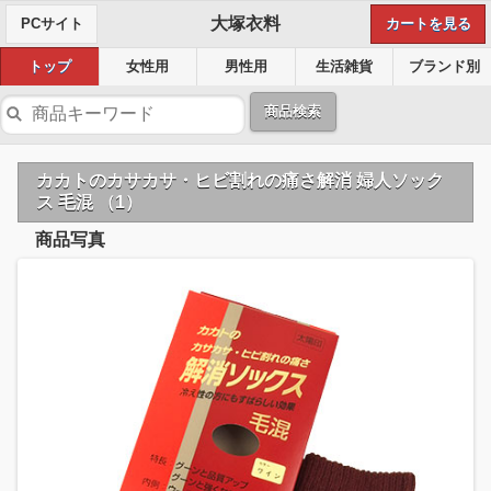
大塚衣料
PCサイト
カートを見る
トップ
女性用
男性用
生活雑貨
ブランド別
商品検索
カカトのカサカサ・ヒビ割れの痛さ解消 婦人ソック
ス 毛混 （1）
商品写真