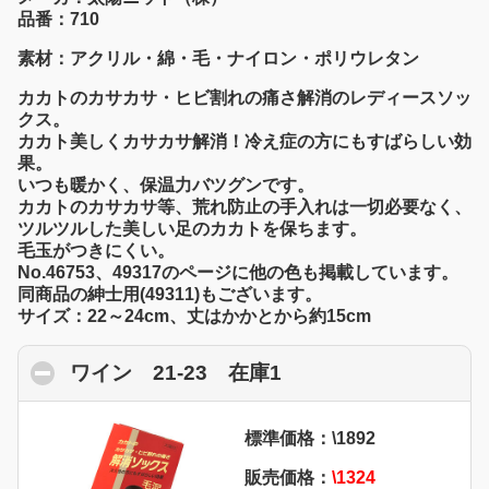
品番：710
素材：アクリル・綿・毛・ナイロン・ポリウレタン
カカトのカサカサ・ヒビ割れの痛さ解消のレディースソッ
クス。
カカト美しくカサカサ解消！冷え症の方にもすばらしい効
果。
いつも暖かく、保温力バツグンです。
カカトのカサカサ等、荒れ防止の手入れは一切必要なく、
ツルツルした美しい足のカカトを保ちます。
毛玉がつきにくい。
No.46753、49317のページに他の色も掲載しています。
同商品の紳士用(49311)もございます。
サイズ：22～24cm、丈はかかとから約15cm
ワイン 21-23 在庫1
click to collapse con
標準価格：\1892
販売価格：
\1324