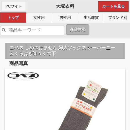
大塚衣料
PCサイト
カートを見る
トップ
女性用
男性用
生活雑貨
ブランド別
商品検索
コベス しめつけません 婦人ソックス オーバーニー
ふくらはぎ楽々くつ下
商品写真