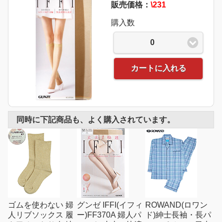
販売価格：
\231
購入数
0
カートに入れる
同時に下記商品も、よく購入されています。
ゴムを使わない 婦
グンゼ IFFI(イフィ
ROWAND(ロワン
人リブソックス 履
ー)FF370A 婦人パ
ド)紳士長袖・長パ