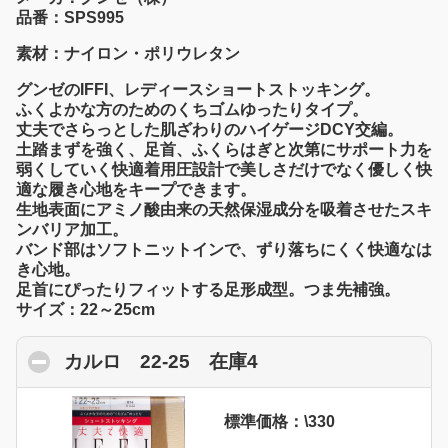
品番：SPS995
素材：ナイロン・ポリウレタン
グンゼのIFFI、レディースショートストッキング。
ふくよかな方のためのくちゴムゆったりタイプ。
丈夫でさらっとした肌ざわりのハイゲージDCY交編。
土踏まずを強く、足首、ふくらはぎと次第にサポート力を
弱くしていく快適着用圧設計で美しさだけでなく優しく快
適な履き心地をキープできます。
生地表面にアミノ酸由来の天然保湿成分を吸着させたスキ
ンバリア加工。
バンド部はソフトニットインで、ずり落ちにくく快適なは
き心地。
足首にぴったりフィットする足形成型。つま先補強。
サイズ：22～25cm
カルロ 22-25 在庫4
click to collapse con
標準価格：\330