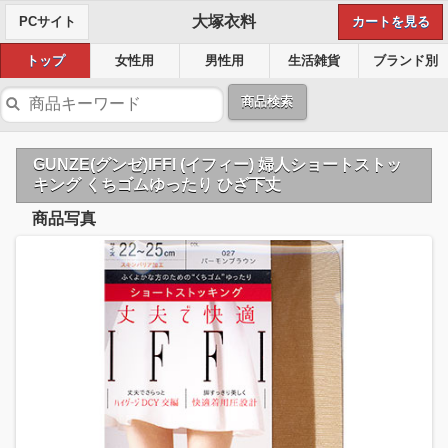
大塚衣料
PCサイト
カートを見る
トップ
女性用
男性用
生活雑貨
ブランド別
商品検索
GUNZE(グンゼ)IFFI (イフィー) 婦人ショートストッ
キング くちゴムゆったり ひざ下丈
商品写真