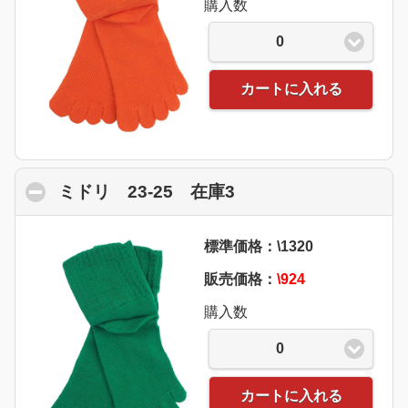
購入数
0
カートに入れる
ミドリ 23-25 在庫3
click to collapse con
標準価格：\1320
販売価格：
\924
購入数
0
カートに入れる